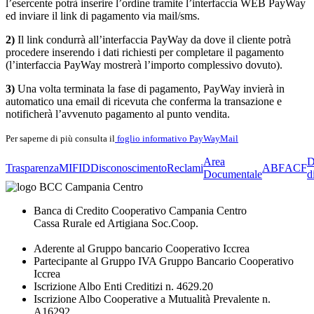
l’esercente potrà inserire l’ordine tramite l’interfaccia WEB PayWay
ed inviare il link di pagamento via mail/sms.
2)
Il link condurrà all’interfaccia PayWay da dove il cliente potrà
procedere inserendo i dati richiesti per completare il pagamento
(l’interfaccia PayWay mostrerà l’importo complessivo dovuto).
3)
Una volta terminata la fase di pagamento, PayWay invierà in
automatico una email di ricevuta che conferma la transazione e
notificherà l’avvenuto pagamento al punto vendita.
Per saperne di più consulta il
foglio informativo PayWayMail
Area
D
Trasparenza
MIFID
Disconoscimento
Reclami
ABF
ACF
Documentale
d
Banca di Credito Cooperativo Campania Centro
Cassa Rurale ed Artigiana Soc.Coop.
Aderente al Gruppo bancario Cooperativo Iccrea
Partecipante al Gruppo IVA Gruppo Bancario Cooperativo
Iccrea
Iscrizione Albo Enti Creditizi n. 4629.20
Iscrizione Albo Cooperative a Mutualità Prevalente n.
A16292