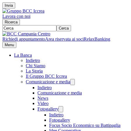
Invia
Lavora con noi
Ricerca
Cerca
Richiedi appuntamento
Area riservata ai soci
RelaxBanking
Menu
La Banca
Indietro
Chi Siamo
La Storia
Il Gruppo BCC Iccrea
Comunicazione e media
Indietro
Comunicazione e media
News
Video
Fotogallery
Indietro
Fotogallery
Focus Socio Economico su Battipaglia
Idee Cooperative