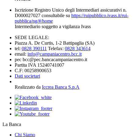
Iscrizione Registro Unico degli Intermediari assicurativi n.
D000027027 consultabile su
https://ruipubblico.ivass.it/rui-
pubblica/ng/#/home
Intermediario soggetto a vigilanza Ivass
SEDE LEGALE:
Piazza A. De Curtis, 1-2 Battipaglia (SA)
tel:
0828 390111
Telefax:
0828 343614
email:
info@campaniacentro.bcc.it
pec bcc@pec.bancacampaniacentro.it
Partita IVA 15240741007
C.F: 00258900653
Dati societari
Realizzato da
Iccrea Banca S.p.A
La Banca
Chi Siamo