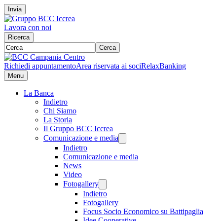
Invia
Lavora con noi
Ricerca
Cerca
Richiedi appuntamento
Area riservata ai soci
RelaxBanking
Menu
La Banca
Indietro
Chi Siamo
La Storia
Il Gruppo BCC Iccrea
Comunicazione e media
Indietro
Comunicazione e media
News
Video
Fotogallery
Indietro
Fotogallery
Focus Socio Economico su Battipaglia
Idee Cooperative