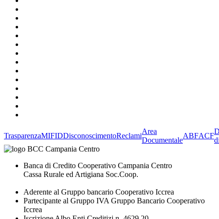
Area
D
Trasparenza
MIFID
Disconoscimento
Reclami
ABF
ACF
Documentale
d
Banca di Credito Cooperativo Campania Centro
Cassa Rurale ed Artigiana Soc.Coop.
Aderente al Gruppo bancario Cooperativo Iccrea
Partecipante al Gruppo IVA Gruppo Bancario Cooperativo
Iccrea
Iscrizione Albo Enti Creditizi n. 4629.20