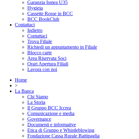
Garanzia Ismea U35
Hygieia
Cassette Rosse in BCC
BCC BookClub
Contattaci
Indietro
Contattaci
Trova Filiale
Richiedi un appuntamento in Filiale
Blocco carte
Area Riservata Soci
Orari Apertura Filiali
Lavora con noi
Home
>
La Banca
Chi Siamo
La Storia
Il Gruppo BCC Iccrea
Comunicazione e media
Governance
Documenti e informative
Etica di Gruppo e Whistleblowing
Fondazione Cassa Rurale Battipaglia