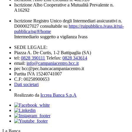
Iscrizione Albo Cooperative a Mutualità Prevalente n.
A16292
Iscrizione Registro Unico degli Intermediari assicurativi n.
D000027027 consultabile su
https://ruipubblico.ivass.it/rui-
pubblica/ng/#/home
Intermediario soggetto a vigilanza Ivass
SEDE LEGALE:
Piazza A. De Curtis, 1-2 Battipaglia (SA)
tel:
0828 390111
Telefax:
0828 343614
email:
info@campaniacentro.bcc.it
pec bcc@pec.bancacampaniacentro.it
Partita IVA 15240741007
C.F: 00258900653
Dati societari
Realizzato da
Iccrea Banca S.p.A
La Banca