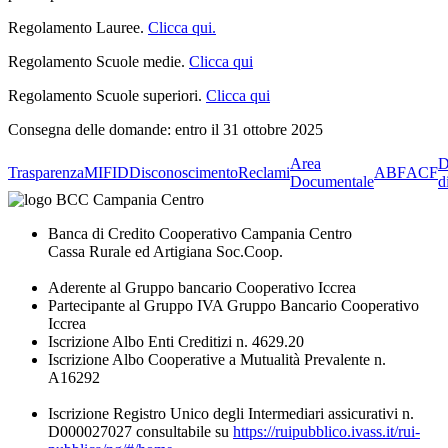
Regolamento Lauree.
Clicca qui.
Regolamento Scuole medie.
Clicca qui
Regolamento Scuole superiori.
Clicca qui
Consegna delle domande: entro il 31 ottobre 2025
Area
D
Trasparenza
MIFID
Disconoscimento
Reclami
ABF
ACF
Documentale
d
Banca di Credito Cooperativo Campania Centro
Cassa Rurale ed Artigiana Soc.Coop.
Aderente al Gruppo bancario Cooperativo Iccrea
Partecipante al Gruppo IVA Gruppo Bancario Cooperativo
Iccrea
Iscrizione Albo Enti Creditizi n. 4629.20
Iscrizione Albo Cooperative a Mutualità Prevalente n.
A16292
Iscrizione Registro Unico degli Intermediari assicurativi n.
D000027027 consultabile su
https://ruipubblico.ivass.it/rui-