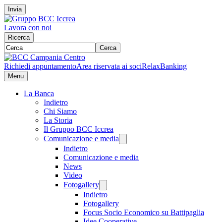
Invia
Lavora con noi
Ricerca
Cerca
Richiedi appuntamento
Area riservata ai soci
RelaxBanking
Menu
La Banca
Indietro
Chi Siamo
La Storia
Il Gruppo BCC Iccrea
Comunicazione e media
Indietro
Comunicazione e media
News
Video
Fotogallery
Indietro
Fotogallery
Focus Socio Economico su Battipaglia
Idee Cooperative