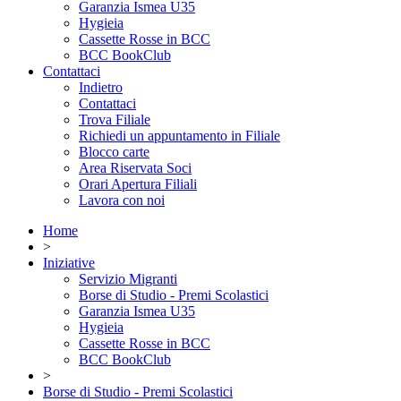
Garanzia Ismea U35
Hygieia
Cassette Rosse in BCC
BCC BookClub
Contattaci
Indietro
Contattaci
Trova Filiale
Richiedi un appuntamento in Filiale
Blocco carte
Area Riservata Soci
Orari Apertura Filiali
Lavora con noi
Home
>
Iniziative
Servizio Migranti
Borse di Studio - Premi Scolastici
Garanzia Ismea U35
Hygieia
Cassette Rosse in BCC
BCC BookClub
>
Borse di Studio - Premi Scolastici