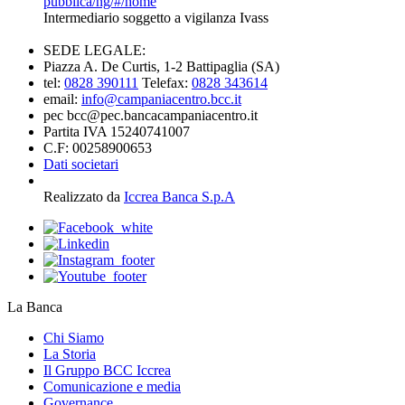
pubblica/ng/#/home
Intermediario soggetto a vigilanza Ivass
SEDE LEGALE:
Piazza A. De Curtis, 1-2 Battipaglia (SA)
tel:
0828 390111
Telefax:
0828 343614
email:
info@campaniacentro.bcc.it
pec bcc@pec.bancacampaniacentro.it
Partita IVA 15240741007
C.F: 00258900653
Dati societari
Realizzato da
Iccrea Banca S.p.A
La Banca
Chi Siamo
La Storia
Il Gruppo BCC Iccrea
Comunicazione e media
Governance