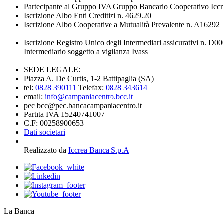
Partecipante al Gruppo IVA Gruppo Bancario Cooperativo Iccr
Iscrizione Albo Enti Creditizi n. 4629.20
Iscrizione Albo Cooperative a Mutualità Prevalente n. A16292
Iscrizione Registro Unico degli Intermediari assicurativi n. D
Intermediario soggetto a vigilanza Ivass
SEDE LEGALE:
Piazza A. De Curtis, 1-2 Battipaglia (SA)
tel:
0828 390111
Telefax:
0828 343614
email:
info@campaniacentro.bcc.it
pec bcc@pec.bancacampaniacentro.it
Partita IVA 15240741007
C.F: 00258900653
Dati societari
Realizzato da
Iccrea Banca S.p.A
La Banca