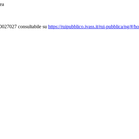
ea
000027027 consultabile su
https://ruipubblico.ivass.it/rui-pubblica/ng/#/