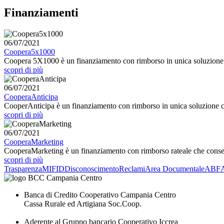
Finanziamenti
06/07/2021
Coopera5x1000
Coopera 5X1000 è un finanziamento con rimborso in unica soluzione c
scopri di più
06/07/2021
CooperaAnticipa
CooperAnticipa è un finanziamento con rimborso in unica soluzione ch
scopri di più
06/07/2021
CooperaMarketing
CooperaMarketing è un finanziamento con rimborso rateale che consent
scopri di più
Trasparenza
MIFID
Disconoscimento
Reclami
Area Documentale
ABF
Banca di Credito Cooperativo Campania Centro
Cassa Rurale ed Artigiana Soc.Coop.
Aderente al Gruppo bancario Cooperativo Iccrea