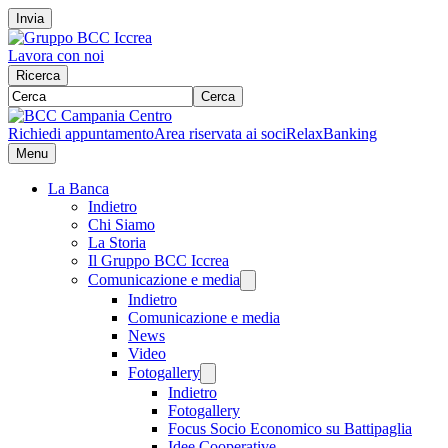
Invia
Lavora con noi
Ricerca
Cerca
Richiedi appuntamento
Area riservata ai soci
RelaxBanking
Menu
La Banca
Indietro
Chi Siamo
La Storia
Il Gruppo BCC Iccrea
Comunicazione e media
Indietro
Comunicazione e media
News
Video
Fotogallery
Indietro
Fotogallery
Focus Socio Economico su Battipaglia
Idee Cooperative