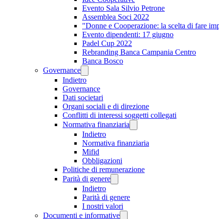
Evento Sala Silvio Petrone
Assemblea Soci 2022
"Donne e Cooperazione: la scelta di fare im
Evento dipendenti: 17 giugno
Padel Cup 2022
Rebranding Banca Campania Centro
Banca Bosco
Governance
Indietro
Governance
Dati societari
Organi sociali e di direzione
Conflitti di interessi soggetti collegati
Normativa finanziaria
Indietro
Normativa finanziaria
Mifid
Obbligazioni
Politiche di remunerazione
Parità di genere
Indietro
Parità di genere
I nostri valori
Documenti e informative