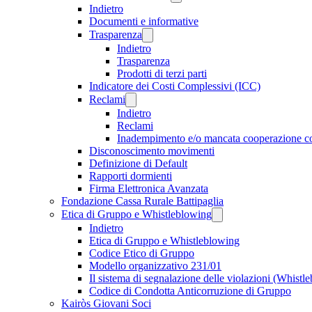
Indietro
Documenti e informative
Trasparenza
Indietro
Trasparenza
Prodotti di terzi parti
Indicatore dei Costi Complessivi (ICC)
Reclami
Indietro
Reclami
Inadempimento e/o mancata cooperazione 
Disconoscimento movimenti
Definizione di Default
Rapporti dormienti
Firma Elettronica Avanzata
Fondazione Cassa Rurale Battipaglia
Etica di Gruppo e Whistleblowing
Indietro
Etica di Gruppo e Whistleblowing
Codice Etico di Gruppo
Modello organizzativo 231/01
Il sistema di segnalazione delle violazioni (Whistl
Codice di Condotta Anticorruzione di Gruppo
Kairòs Giovani Soci