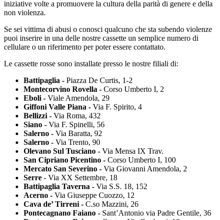
iniziative volte a promuovere la cultura della parità di genere e della
non violenza.
Se sei vittima di abusi o conosci qualcuno che sta subendo violenze
puoi inserire in una delle nostre cassette un semplice numero di
cellulare o un riferimento per poter essere contattato.
Le cassette rosse sono installate presso le nostre filiali di:
Battipaglia -
Piazza De Curtis, 1-2
Montecorvino Rovella -
Corso Umberto I, 2
Eboli -
Viale Amendola, 29
Giffoni Valle Piana -
Via F. Spirito, 4
Bellizzi -
Via Roma, 432
Siano -
Via F. Spinelli, 56
Salerno -
Via Baratta, 92
Salerno -
Via Trento, 90
Olevano Sul Tusciano -
Via Mensa IX Trav.
San Cipriano Picentino -
Corso Umberto I, 100
Mercato San Severino -
Via Giovanni Amendola, 2
Serre
- Via XX Settembre, 18
Battipaglia Taverna -
Via S.S. 18, 152
Acerno -
Via Giuseppe Cuozzo, 12
Cava de’ Tirreni -
C.so Mazzini, 26
Pontecagnano Faiano -
Sant’Antonio via Padre Gentile, 36