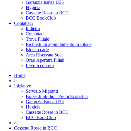
Garanzia Ismea U35
Hygieia
Cassette Rosse in BCC
BCC BookClub
Contattaci
Indietro
Contattaci
Trova Filiale
Richiedi un appuntamento in Filiale
Blocco carte
Area Riservata Soci
Orari Apertura Filiali
Lavora con noi
Home
>
Iniziative
Servizio Migranti
Borse di Studio - Premi Scolastici
Garanzia Ismea U35
Hygieia
Cassette Rosse in BCC
BCC BookClub
>
Cassette Rosse in BCC