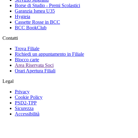
Borse di Studio - Premi Scolastici
Garanzia Ismea U35
Hygieia
Cassette Rosse in BCC
BCC BookClub
Contatti
Trova Filiale
Richiedi un appuntamento in Filiale
Blocco carte
Area Riservata Soci
Orari Apertura Filiali
Legal
Privacy
Cookie Policy
PSD2-TPP
Sicurezza
Accessibilità