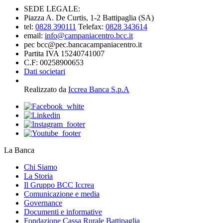
SEDE LEGALE:
Piazza A. De Curtis, 1-2 Battipaglia (SA)
tel:
0828 390111
Telefax:
0828 343614
email:
info@campaniacentro.bcc.it
pec bcc@pec.bancacampaniacentro.it
Partita IVA 15240741007
C.F: 00258900653
Dati societari
Realizzato da
Iccrea Banca S.p.A
La Banca
Chi Siamo
La Storia
Il Gruppo BCC Iccrea
Comunicazione e media
Governance
Documenti e informative
Fondazione Cassa Rurale Battipaglia