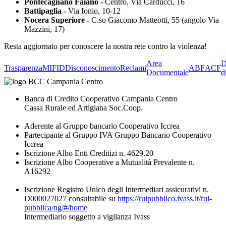
Pontecagnano Faiano
-
Centro, Via Carducci, 16
Battipaglia
-
Via Ionio, 10-12
Nocera Superiore -
C.so Giacomo Matteotti, 55 (angolo Via
Mazzini, 17)
Resta aggiornato per conoscere la nostra rete contro la violenza!
Area
D
Trasparenza
MIFID
Disconoscimento
Reclami
ABF
ACF
Documentale
d
Banca di Credito Cooperativo Campania Centro
Cassa Rurale ed Artigiana Soc.Coop.
Aderente al Gruppo bancario Cooperativo Iccrea
Partecipante al Gruppo IVA Gruppo Bancario Cooperativo
Iccrea
Iscrizione Albo Enti Creditizi n. 4629.20
Iscrizione Albo Cooperative a Mutualità Prevalente n.
A16292
Iscrizione Registro Unico degli Intermediari assicurativi n.
D000027027 consultabile su
https://ruipubblico.ivass.it/rui-
pubblica/ng/#/home
Intermediario soggetto a vigilanza Ivass