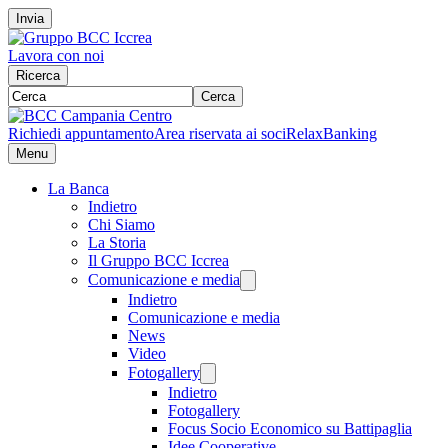
Invia
Lavora con noi
Ricerca
Cerca
Richiedi appuntamento
Area riservata ai soci
RelaxBanking
Menu
La Banca
Indietro
Chi Siamo
La Storia
Il Gruppo BCC Iccrea
Comunicazione e media
Indietro
Comunicazione e media
News
Video
Fotogallery
Indietro
Fotogallery
Focus Socio Economico su Battipaglia
Idee Cooperative