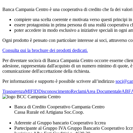
Banca Campania Centro è una cooperativa di credito che fa dei valori de
compiere una scelta coerente e motivata verso questi principi in q
essere protagonista in prima persona di una realtà cooperativa 
poter accedere in modo esclusivo a iniziative speciali in ogni amb
Ogni prodotto è pensato con particolare interesse ai soci, attraverso c
Consulta qui la brochure dei prodotti dedicati.
Per diventare socio/a di Banca Campania Centro occorre esserne clienti 
adesione, rappresentata dall'acquisto di un numero minimo di quote, è v
comunicazione dell'accettazione della richiesta.
Per informazioni e supporto è possibile scrivere all’indirizzo
soci@cam
Trasparenza
MIFID
Disconoscimento
Reclami
Area Documentale
ABF
Banca di Credito Cooperativo Campania Centro
Cassa Rurale ed Artigiana Soc.Coop.
Aderente al Gruppo bancario Cooperativo Iccrea
Partecipante al Gruppo IVA Gruppo Bancario Cooperativo Iccr