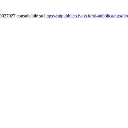
000027027 consultabile su
https://ruipubblico.ivass.it/rui-pubblica/ng/#/