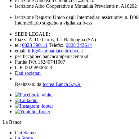
Iscrizione Albo Enti Creditizi n. 4629.20
Iscrizione Albo Cooperative a Mutualità Prevalente n. A16292
Iscrizione Registro Unico degli Intermediari assicurativi n. D
Intermediario soggetto a vigilanza Ivass
SEDE LEGALE:
Piazza A. De Curtis, 1-2 Battipaglia (SA)
tel:
0828 390111
Telefax:
0828 343614
email:
info@campaniacentro.bcc.it
pec bcc@pec.bancacampaniacentro.it
Partita IVA 15240741007
C.F: 00258900653
Dati societari
Realizzato da
Iccrea Banca S.p.A
La Banca
Chi Siamo
La Storia