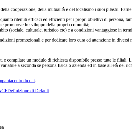
lla cooperazione, della mutualità e del localismo i suoi pilastri. Farne 
uanto ritenuti efficaci ed efficienti per i propri obiettivi di persona, fa
che promuove lo sviluppo della propria comunità;
ito (sociale, culturale, turistico etc) e a condizioni vantaggiose in termi
ondizioni promozionali e per dedicare loro cura ed attenzione in diversi 
e compilare un modulo di richiesta disponibile presso tutte le filiali. 
ariabile a seconda se persona fisica o azienda ed in base all'età del ric
paniacentro.bcc.it
.
ACF
Definizione di Default
ea