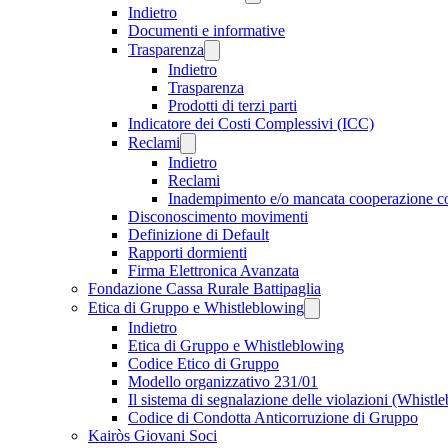
Indietro
Documenti e informative
Trasparenza
Indietro
Trasparenza
Prodotti di terzi parti
Indicatore dei Costi Complessivi (ICC)
Reclami
Indietro
Reclami
Inadempimento e/o mancata cooperazione 
Disconoscimento movimenti
Definizione di Default
Rapporti dormienti
Firma Elettronica Avanzata
Fondazione Cassa Rurale Battipaglia
Etica di Gruppo e Whistleblowing
Indietro
Etica di Gruppo e Whistleblowing
Codice Etico di Gruppo
Modello organizzativo 231/01
Il sistema di segnalazione delle violazioni (Whistl
Codice di Condotta Anticorruzione di Gruppo
Kairòs Giovani Soci