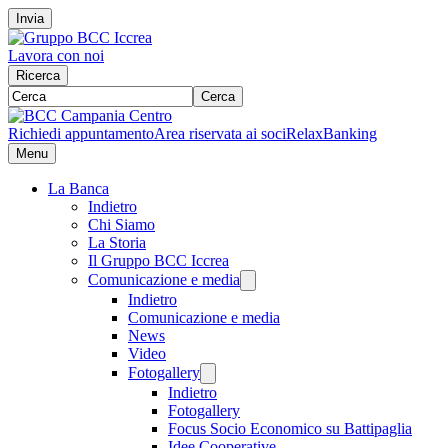
Invia
Lavora con noi
Ricerca
Cerca
Richiedi appuntamento
Area riservata ai soci
RelaxBanking
Menu
La Banca
Indietro
Chi Siamo
La Storia
Il Gruppo BCC Iccrea
Comunicazione e media
Indietro
Comunicazione e media
News
Video
Fotogallery
Indietro
Fotogallery
Focus Socio Economico su Battipaglia
Idee Cooperative