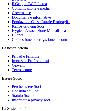
Il Gruppo BCC Iccrea
Comunicazione e media
Governance
Documenti e informative
Fondazione Cassa Rurale Battipaglia
Kairòs Giovani Soci
Hygieia Associazione Mutualistica
Bilanci
Concessione ed erogazione di contributi
La nostra offerta
Privati e Famiglie
Imprese e Professionisti
Giovani
Terzo settore
Essere Socio
Perché essere Soci
Consulta dei Soci
Statuto Sociale
Informativa privacy soci
La Sostenibilità