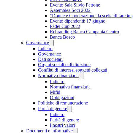
Evento Sala Silvio Petrone
Assemblea Soci 2022
"Donne e Cooperazione: la scelta di fare im
Evento dipendenti: 17 giugno
Padel Cup 2022
Rebranding Banca Campania Centro
Banca Bosco
Governance
Indietro
Governance
Dati societari
Organi sociali e di direzione
Conflitti di interessi soggetti collegati
Normativa finanziaria
Indietro
Normativa finanziaria
Mifid
Obbligazioni
Politiche di remunerazione
Parità di genere
Indietro
Parità di genere
I nostri valori
Documenti e informative