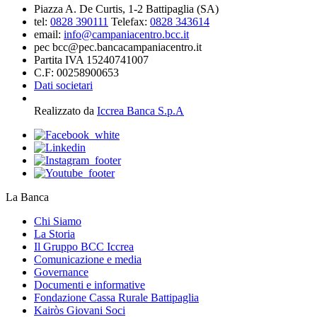
Piazza A. De Curtis, 1-2 Battipaglia (SA)
tel:
0828 390111
Telefax:
0828 343614
email:
info@campaniacentro.bcc.it
pec bcc@pec.bancacampaniacentro.it
Partita IVA 15240741007
C.F: 00258900653
Dati societari
Realizzato da
Iccrea Banca S.p.A
La Banca
Chi Siamo
La Storia
Il Gruppo BCC Iccrea
Comunicazione e media
Governance
Documenti e informative
Fondazione Cassa Rurale Battipaglia
Kairòs Giovani Soci