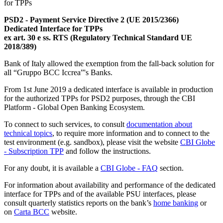
for TPPs
PSD2 - Payment Service Directive 2 (UE 2015/2366)
Dedicated Interface for TPPs
ex art. 30 e ss.
RTS (Regulatory Technical Standard UE
2018/389)
Bank of Italy allowed the exemption from the fall-back solution for
all “Gruppo BCC Iccrea”'s Banks.
From 1st June 2019 a dedicated interface is available in production
for the authorized TPPs for PSD2 purposes, through the CBI
Platform - Global Open Banking Ecosystem.
To connect to such services, to consult
documentation about
technical topics
, to require more information and to connect to the
test environment (e.g. sandbox), please visit the website
CBI Globe
- Subscription TPP
and follow the instructions.
For any doubt, it is available a
CBI Globe - FAQ
section.
For information about availability and performance of the dedicated
interface for TPPs and of the available PSU interfaces, please
consult quarterly statistics reports on the bank’s
home banking
or
on
Carta BCC
website.