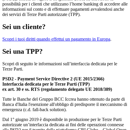
possibilità per i clienti che utilizzano l’home banking di accedere alle
informazioni sul conto e di effettuare pagamenti avvalendosi anche
dei servizi di Terze Parti autorizzate (TPP).
Sei un cliente?
Scopri i tuoi diritti quando effettui un pagamento in Europa
.
Sei una TPP?
Scopri di seguito le informazioni sull’interfaccia dedicata per le
Terze Parti.
PSD2 - Payment Service Directive 2 (UE 2015/2366)
Interfaccia dedicata per le Terze Parti (TPP)
ex art. 30 e ss. RTS (regolamento delegato UE 2018/389)
Tutte le Banche del Gruppo BCC Iccrea hanno ottenuto da parte di
Banca d'Italia l'esenzione all'obbligo di predisporre il meccanismo di
emergenza (c.d. fall-back solution).
Dal 1° giugno 2019 è disponibile in produzione per le Terze Parti
autorizzate un’interfaccia dedicata ai fini delle operazioni connesse
alla PSD2 per il tramite della piattaforma CBI Globe – Global Open