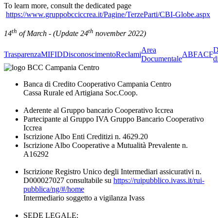
To learn more, consult the dedicated page
https://www.gruppobcciccrea.it/Pagine/TerzeParti/CBI-Globe.aspx
th
th
14
of March - (Update 24
november 2022)
Area
D
Trasparenza
MIFID
Disconoscimento
Reclami
ABF
ACF
Documentale
d
Banca di Credito Cooperativo Campania Centro
Cassa Rurale ed Artigiana Soc.Coop.
Aderente al Gruppo bancario Cooperativo Iccrea
Partecipante al Gruppo IVA Gruppo Bancario Cooperativo
Iccrea
Iscrizione Albo Enti Creditizi n. 4629.20
Iscrizione Albo Cooperative a Mutualità Prevalente n.
A16292
Iscrizione Registro Unico degli Intermediari assicurativi n.
D000027027 consultabile su
https://ruipubblico.ivass.it/rui-
pubblica/ng/#/home
Intermediario soggetto a vigilanza Ivass
SEDE LEGALE: