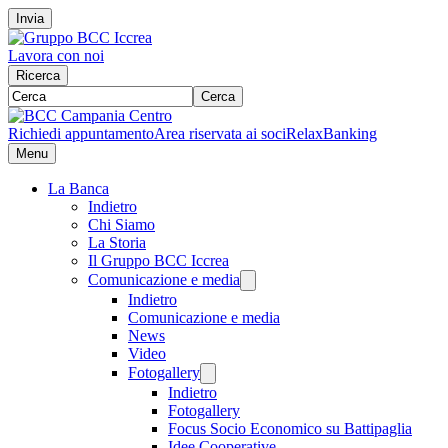
Invia
Lavora con noi
Ricerca
Cerca
Richiedi appuntamento
Area riservata ai soci
RelaxBanking
Menu
La Banca
Indietro
Chi Siamo
La Storia
Il Gruppo BCC Iccrea
Comunicazione e media
Indietro
Comunicazione e media
News
Video
Fotogallery
Indietro
Fotogallery
Focus Socio Economico su Battipaglia
Idee Cooperative