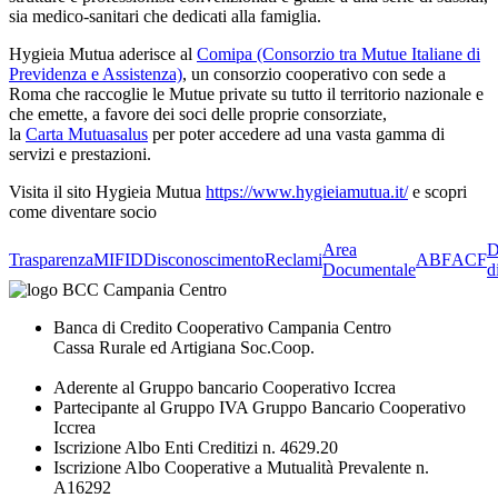
sia medico-sanitari che dedicati alla famiglia.
Hygieia Mutua aderisce al
Comipa (Consorzio tra Mutue Italiane di
Previdenza e Assistenza)
, un consorzio cooperativo con sede a
Roma che raccoglie le Mutue private su tutto il territorio nazionale e
che emette, a favore dei soci delle proprie consorziate,
la
Carta Mutuasalus
per poter accedere ad una vasta gamma di
servizi e prestazioni.
Visita il sito Hygieia Mutua
https://www.hygieiamutua.it/
e scopri
come diventare socio
Area
D
Trasparenza
MIFID
Disconoscimento
Reclami
ABF
ACF
Documentale
d
Banca di Credito Cooperativo Campania Centro
Cassa Rurale ed Artigiana Soc.Coop.
Aderente al Gruppo bancario Cooperativo Iccrea
Partecipante al Gruppo IVA Gruppo Bancario Cooperativo
Iccrea
Iscrizione Albo Enti Creditizi n. 4629.20
Iscrizione Albo Cooperative a Mutualità Prevalente n.
A16292