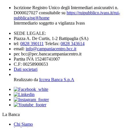
Iscrizione Registro Unico degli Intermediari assicurativi n.
D000027027 consultabile su
https://ruipubblico.ivass.it/rui-
pubblica/ng/#/home
Intermediario soggetto a vigilanza Ivass
SEDE LEGALE:
Piazza A. De Curtis, 1-2 Battipaglia (SA)
tel:
0828 390111
Telefax:
0828 343614
email:
info@campaniacentro.bcc.it
pec bcc@pec.bancacampaniacentro.it
Partita IVA 15240741007
C.F: 00258900653
Dati societari
Realizzato da
Iccrea Banca S.p.A
La Banca
Chi Siamo