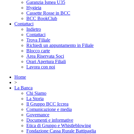
Garanzia Ismea U35
Hygieia
Cassette Rosse in BCC
BCC BookClub
Contattaci
Indietro
Contattaci
Trova Filiale
Richiedi un appuntamento in Filiale
Blocco carte
Area Riservata Soci
Orari Apertura Filiali
Lavora con noi
Home
>
La Banca
Chi Siamo
La Storia
Il Gruppo BCC Iccrea
Comunicazione e media
Governance
Documenti e informative
Etica di Gruppo e Whistleblowing
Fondazione Cassa Rurale Battipaglia