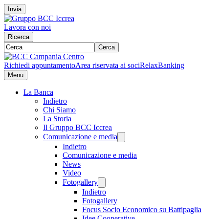
Invia
Lavora con noi
Ricerca
Cerca
Richiedi appuntamento
Area riservata ai soci
RelaxBanking
Menu
La Banca
Indietro
Chi Siamo
La Storia
Il Gruppo BCC Iccrea
Comunicazione e media
Indietro
Comunicazione e media
News
Video
Fotogallery
Indietro
Fotogallery
Focus Socio Economico su Battipaglia
Idee Cooperative