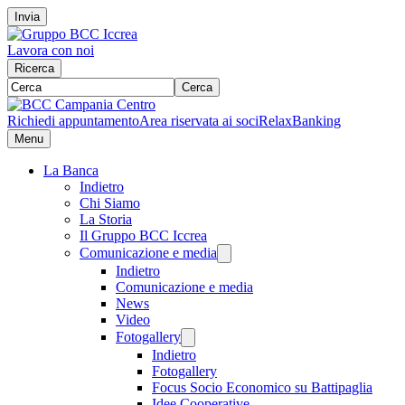
Invia
Lavora con noi
Ricerca
Cerca
Richiedi appuntamento
Area riservata ai soci
RelaxBanking
Menu
La Banca
Indietro
Chi Siamo
La Storia
Il Gruppo BCC Iccrea
Comunicazione e media
Indietro
Comunicazione e media
News
Video
Fotogallery
Indietro
Fotogallery
Focus Socio Economico su Battipaglia
Idee Cooperative