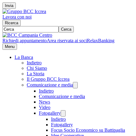
Invia
Lavora con noi
Ricerca
Cerca
Richiedi appuntamento
Area riservata ai soci
RelaxBanking
Menu
La Banca
Indietro
Chi Siamo
La Storia
Il Gruppo BCC Iccrea
Comunicazione e media
Indietro
Comunicazione e media
News
Video
Fotogallery
Indietro
Fotogallery
Focus Socio Economico su Battipaglia
Idee Cooperative