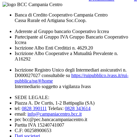
Banca di Credito Cooperativo Campania Centro
Cassa Rurale ed Artigiana Soc.Coop.
Aderente al Gruppo bancario Cooperativo Iccrea
Partecipante al Gruppo IVA Gruppo Bancario Cooperativo
Iccrea
Iscrizione Albo Enti Creditizi n. 4629.20
Iscrizione Albo Cooperative a Mutualità Prevalente n.
A16292
Iscrizione Registro Unico degli Intermediari assicurativi n.
D000027027 consultabile su
https://ruipubblico.ivass.it/rui-
pubblica/ng/#/home
Intermediario soggetto a vigilanza Ivass
SEDE LEGALE:
Piazza A. De Curtis, 1-2 Battipaglia (SA)
tel:
0828 390111
Telefax:
0828 343614
email:
info@campaniacentro.bcc.it
pec bcc@pec.bancacampaniacentro.it
Partita IVA 15240741007
C.F: 00258900653
Dati societari