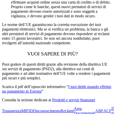
effettuare acquisti online senza una carta di credito o di debito.
Proprio come le banche, questi nuovi prestatori di servizi di
pagamento devono essere autorizzati e sono soggetti a
vigilanza, e devono gestire i tuoi dati in modo sicuro.
Le norme dell’UE garantiscono la corretta esecuzione dei tuoi
pagamenti elettronici. Ma se si verifica un problema, la banca o gli
altri prestatori di servizi di pagamento devono rispondere ai reclami
entro 15 giorni lavorativi. Se non sei ancora soddisfatto, puoi
rivolgerti all’autorità nazionale competente.
VUOI SAPERE DI PIÙ?
Puoi godere di questi diritti grazie alla revisione della direttiva UE
sui servizi di pagamento (PSD2), alla direttiva sui conti di
pagamento e ad altre normative dell’UE volte a rendere i pagamenti
più sicuri e più semplici.
Scarica il pdf dell’opuscolo informativo “
I tuoi diritti quando effettui
un pagamento in Europa
”
Consulta la sezione dedicata ai
Prodotti e servizi finanziari
Area
D
Trasparenza
MIFID
Disconoscimento
Reclami
ABF
ACF
Documentale
d