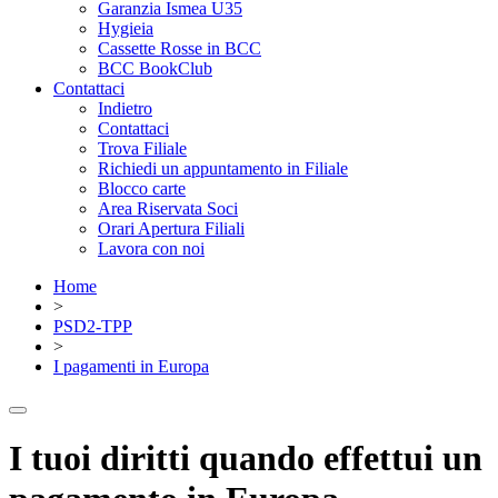
Garanzia Ismea U35
Hygieia
Cassette Rosse in BCC
BCC BookClub
Contattaci
Indietro
Contattaci
Trova Filiale
Richiedi un appuntamento in Filiale
Blocco carte
Area Riservata Soci
Orari Apertura Filiali
Lavora con noi
Home
>
PSD2-TPP
>
I pagamenti in Europa
I tuoi diritti quando effettui un