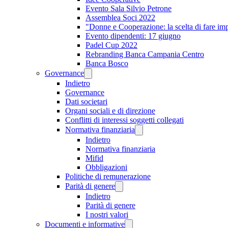
Evento Sala Silvio Petrone
Assemblea Soci 2022
"Donne e Cooperazione: la scelta di fare im
Evento dipendenti: 17 giugno
Padel Cup 2022
Rebranding Banca Campania Centro
Banca Bosco
Governance
Indietro
Governance
Dati societari
Organi sociali e di direzione
Conflitti di interessi soggetti collegati
Normativa finanziaria
Indietro
Normativa finanziaria
Mifid
Obbligazioni
Politiche di remunerazione
Parità di genere
Indietro
Parità di genere
I nostri valori
Documenti e informative