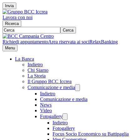
Invia
Lavora con noi
Ricerca
Cerca
Richiedi appuntamento
Area riservata ai soci
RelaxBanking
Menu
La Banca
Indietro
Chi Siamo
La Storia
Il Gruppo BCC Iccrea
Comunicazione e media
Indietro
Comunicazione e media
News
Video
Fotogallery
Indietro
Fotogallery
Focus Socio Economico su Battipaglia
Idee Cooperative