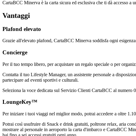
CartaBCC Minerva è la carta sicura ed esclusiva che ti dà accesso a un 
Vantaggi
Plafond elevato
Grazie all'elevato plafond, CartaBCC Minerva soddisfa ogni esigenza 
Concierge
Per il tuo tempo libero, per acquistare un regalo speciale o per organ
Contatta il tuo Lifestyle Manager, un assistente personale a disposizion
partecipare ad eventi sportivi e culturali.
Seleziona la voce dedicata sul Servizio Clienti CartaBCC al numero 06.8
LoungeKey™
Per iniziare i tuoi viaggi nel miglior modo, potrai accedere a oltre 1.1
Potrai così usufruire di Snack e drink gratuiti, poltrone relax, aria cond
mostrare al personale in aeroporto la carta d'imbarco e CartaBCC Mi
hai fino a sei accessi gratuiti ogni anno.