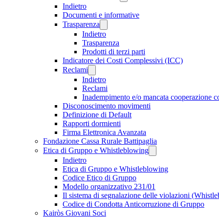
Indietro
Documenti e informative
Trasparenza
Indietro
Trasparenza
Prodotti di terzi parti
Indicatore dei Costi Complessivi (ICC)
Reclami
Indietro
Reclami
Inadempimento e/o mancata cooperazione 
Disconoscimento movimenti
Definizione di Default
Rapporti dormienti
Firma Elettronica Avanzata
Fondazione Cassa Rurale Battipaglia
Etica di Gruppo e Whistleblowing
Indietro
Etica di Gruppo e Whistleblowing
Codice Etico di Gruppo
Modello organizzativo 231/01
Il sistema di segnalazione delle violazioni (Whistl
Codice di Condotta Anticorruzione di Gruppo
Kairòs Giovani Soci