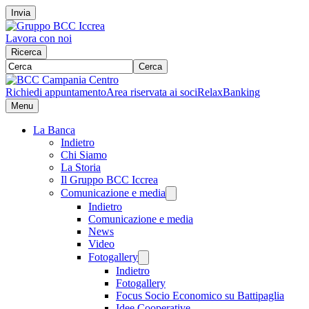
Invia
Lavora con noi
Ricerca
Cerca
Richiedi appuntamento
Area riservata ai soci
RelaxBanking
Menu
La Banca
Indietro
Chi Siamo
La Storia
Il Gruppo BCC Iccrea
Comunicazione e media
Indietro
Comunicazione e media
News
Video
Fotogallery
Indietro
Fotogallery
Focus Socio Economico su Battipaglia
Idee Cooperative