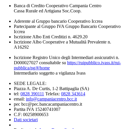
Banca di Credito Cooperativo Campania Centro
Cassa Rurale ed Artigiana Soc.Coop.
Aderente al Gruppo bancario Cooperativo Iccrea
Partecipante al Gruppo IVA Gruppo Bancario Cooperativo
Iccrea
Iscrizione Albo Enti Creditizi n. 4629.20
Iscrizione Albo Cooperative a Mutualità Prevalente n.
A16292
Iscrizione Registro Unico degli Intermediari assicurativi n.
D000027027 consultabile su
https://ruipubblico.ivass.it/rui-
pubblica/ng/#/home
Intermediario soggetto a vigilanza Ivass
SEDE LEGALE:
Piazza A. De Curtis, 1-2 Battipaglia (SA)
tel:
0828 390111
Telefax:
0828 343614
email:
info@campaniacentro.bcc.it
pec bcc@pec.bancacampaniacentro.it
Partita IVA 15240741007
C.F: 00258900653
Dati societari