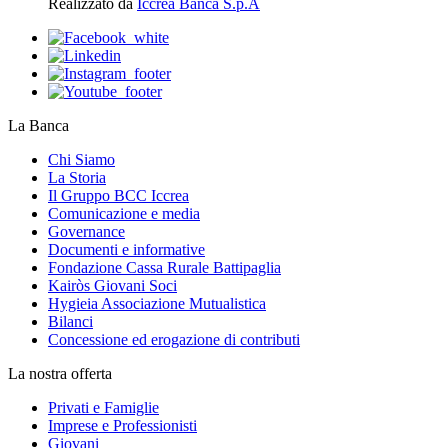
Realizzato da
Iccrea Banca S.p.A
La Banca
Chi Siamo
La Storia
Il Gruppo BCC Iccrea
Comunicazione e media
Governance
Documenti e informative
Fondazione Cassa Rurale Battipaglia
Kairòs Giovani Soci
Hygieia Associazione Mutualistica
Bilanci
Concessione ed erogazione di contributi
La nostra offerta
Privati e Famiglie
Imprese e Professionisti
Giovani