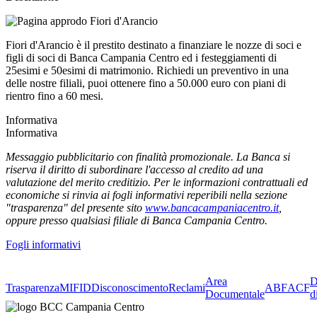
Fiori d'Arancio è il prestito destinato a finanziare le nozze di soci e
figli di soci di Banca Campania Centro ed i festeggiamenti di
25esimi e 50esimi di matrimonio. Richiedi un preventivo in una
delle nostre filiali, puoi ottenere fino a 50.000 euro con piani di
rientro fino a 60 mesi.
Informativa
Informativa
Messaggio pubblicitario con finalità promozionale. La Banca si
riserva il diritto di subordinare l'accesso al credito ad una
valutazione del merito creditizio. Per le informazioni contrattuali ed
economiche si rinvia ai fogli informativi reperibili nella sezione
"trasparenza" del presente sito
www.bancacampaniacentro.it
,
oppure presso qualsiasi filiale di Banca Campania Centro.
Fogli informativi
Area
D
Trasparenza
MIFID
Disconoscimento
Reclami
ABF
ACF
Documentale
d