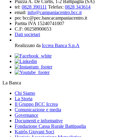
Piazza A. De Curtis, 1-2 Battipaglia (SA)
tel:
0828 390111
Telefax:
0828 343614
email:
info@campaniacentro.bcc.it
pec bcc@pec.bancacampaniacentro.it
Partita IVA 15240741007
C.F: 00258900653
Dati societari
Realizzato da
Iccrea Banca S.p.A
La Banca
Chi Siamo
La Storia
Il Gruppo BCC Iccrea
Comunicazione e media
Governance
Documenti e informative
Fondazione Cassa Rurale Battipaglia
Kairòs Giovani Soci