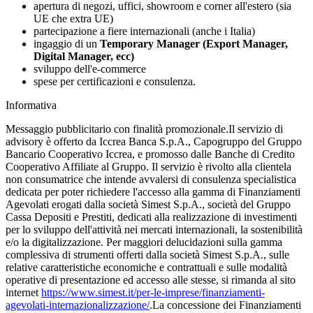
apertura di negozi, uffici, showroom e corner all'estero (sia
UE che extra UE)
partecipazione a fiere internazionali (anche i Italia)
ingaggio di un
Temporary Manager (Export Manager,
Digital Manager, ecc)
sviluppo dell'e-commerce
spese per certificazioni e consulenza.
Informativa
Messaggio pubblicitario con finalità promozionale.Il servizio di
advisory è offerto da Iccrea Banca S.p.A., Capogruppo del Gruppo
Bancario Cooperativo Iccrea, e promosso dalle Banche di Credito
Cooperativo Affiliate al Gruppo. Il servizio è rivolto alla clientela
non consumatrice che intende avvalersi di consulenza specialistica
dedicata per poter richiedere l'accesso alla gamma di Finanziamenti
Agevolati erogati dalla società Simest S.p.A., società del Gruppo
Cassa Depositi e Prestiti, dedicati alla realizzazione di investimenti
per lo sviluppo dell'attività nei mercati internazionali, la sostenibilità
e/o la digitalizzazione. Per maggiori delucidazioni sulla gamma
complessiva di strumenti offerti dalla società Simest S.p.A., sulle
relative caratteristiche economiche e contrattuali e sulle modalità
operative di presentazione ed accesso alle stesse, si rimanda al sito
internet
https://www.simest.it/per-le-imprese/finanziamenti-
agevolati-internazionalizzazione/
.La concessione dei Finanziamenti