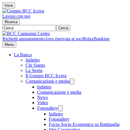
Invia
Lavora con noi
Ricerca
Cerca
Richiedi appuntamento
Area riservata ai soci
RelaxBanking
Menu
La Banca
Indietro
Chi Siamo
La Storia
Il Gruppo BCC Iccrea
Comunicazione e media
Indietro
Comunicazione e media
News
Video
Fotogallery
Indietro
Fotogallery
Focus Socio Economico su Battipaglia
Idee Cooperative