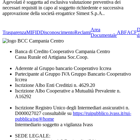
Agevolati è soggetta ad esclusiva valutazione preventiva dei
necessari requisiti in capo al soggetto richiedente e successiva
approvazione della società erogatrice Simest S.p.A..
Area
D
Trasparenza
MIFID
Disconoscimento
Reclami
ABF
ACF
Documentale
d
Banca di Credito Cooperativo Campania Centro
Cassa Rurale ed Artigiana Soc.Coop.
Aderente al Gruppo bancario Cooperativo Iccrea
Partecipante al Gruppo IVA Gruppo Bancario Cooperativo
Iccrea
Iscrizione Albo Enti Creditizi n. 4629.20
Iscrizione Albo Cooperative a Mutualità Prevalente n.
A16292
Iscrizione Registro Unico degli Intermediari assicurativi n.
D000027027 consultabile su
https://ruipubblico.ivass.it/rui-
pubblica/ng/#/home
Intermediario soggetto a vigilanza Ivass
SEDE LEGALE: