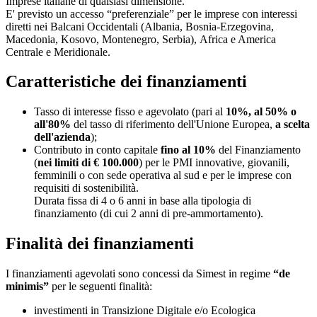
Imprese italiane di qualsiasi dimensione.
E' previsto un accesso “preferenziale” per le imprese con interessi
diretti nei Balcani Occidentali (Albania, Bosnia-Erzegovina,
Macedonia, Kosovo, Montenegro, Serbia), Africa e America
Centrale e Meridionale.
Caratteristiche dei finanziamenti
Tasso di interesse fisso e agevolato (pari al
10%, al 50% o
all'80%
del tasso di riferimento dell'Unione Europea,
a scelta
dell'azienda
);
Contributo in conto capitale
fino al 10%
del Finanziamento
(
nei limiti di € 100.000
) per le PMI innovative, giovanili,
femminili o con sede operativa al sud e per le imprese con
requisiti di sostenibilità.
Durata fissa di 4 o 6 anni in base alla tipologia di
finanziamento (di cui 2 anni di pre-ammortamento).
Finalità dei finanziamenti
I finanziamenti agevolati sono concessi da Simest in regime
“de
minimis”
per le seguenti finalità:
investimenti in Transizione Digitale e/o Ecologica