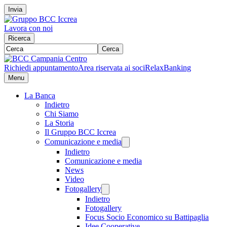
Invia
Lavora con noi
Ricerca
Cerca
Richiedi appuntamento
Area riservata ai soci
RelaxBanking
Menu
La Banca
Indietro
Chi Siamo
La Storia
Il Gruppo BCC Iccrea
Comunicazione e media
Indietro
Comunicazione e media
News
Video
Fotogallery
Indietro
Fotogallery
Focus Socio Economico su Battipaglia
Idee Cooperative