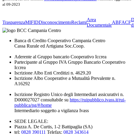
al 09-2023
Area
D
Trasparenza
MIFID
Disconoscimento
Reclami
ABF
ACF
Documentale
d
Banca di Credito Cooperativo Campania Centro
Cassa Rurale ed Artigiana Soc.Coop.
Aderente al Gruppo bancario Cooperativo Iccrea
Partecipante al Gruppo IVA Gruppo Bancario Cooperativo
Iccrea
Iscrizione Albo Enti Creditizi n. 4629.20
Iscrizione Albo Cooperative a Mutualità Prevalente n.
A16292
Iscrizione Registro Unico degli Intermediari assicurativi n.
D000027027 consultabile su
https://ruipubblico.ivass.it/rui-
pubblica/ng/#/home
Intermediario soggetto a vigilanza Ivass
SEDE LEGALE:
Piazza A. De Curtis, 1-2 Battipaglia (SA)
tel:
0828 390111
Telefax:
0828 343614