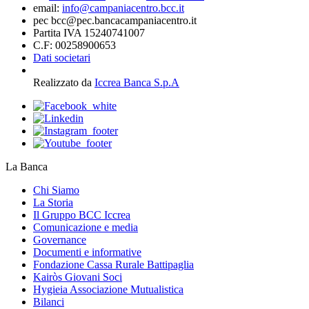
email:
info@campaniacentro.bcc.it
pec bcc@pec.bancacampaniacentro.it
Partita IVA 15240741007
C.F: 00258900653
Dati societari
Realizzato da
Iccrea Banca S.p.A
La Banca
Chi Siamo
La Storia
Il Gruppo BCC Iccrea
Comunicazione e media
Governance
Documenti e informative
Fondazione Cassa Rurale Battipaglia
Kairòs Giovani Soci
Hygieia Associazione Mutualistica
Bilanci