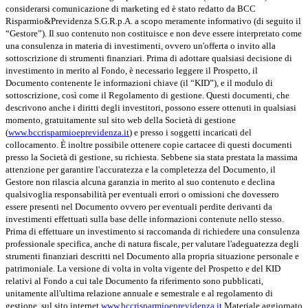
considerarsi comunicazione di marketing ed è stato redatto da BCC
Risparmio&Previdenza S.G.R.p.A. a scopo meramente informativo (di seguito il
“Gestore”). Il suo contenuto non costituisce e non deve essere interpretato come
una consulenza in materia di investimenti, ovvero un'offerta o invito alla
sottoscrizione di strumenti finanziari. Prima di adottare qualsiasi decisione di
investimento in merito al Fondo, è necessario leggere il Prospetto, il
Documento contenente le informazioni chiave (il “KID”), e il modulo di
sottoscrizione, così come il Regolamento di gestione. Questi documenti, che
descrivono anche i diritti degli investitori, possono essere ottenuti in qualsiasi
momento, gratuitamente sul sito web della Società di gestione
(
www.bccrisparmioeprevidenza.it
) e presso i soggetti incaricati del
collocamento. È inoltre possibile ottenere copie cartacee di questi documenti
presso la Società di gestione, su richiesta. Sebbene sia stata prestata la massima
attenzione per garantire l'accuratezza e la completezza del Documento, il
Gestore non rilascia alcuna garanzia in merito al suo contenuto e declina
qualsivoglia responsabilità per eventuali errori o omissioni che dovessero
essere presenti nel Documento ovvero per eventuali perdite derivanti da
investimenti effettuati sulla base delle informazioni contenute nello stesso.
Prima di effettuare un investimento si raccomanda di richiedere una consulenza
professionale specifica, anche di natura fiscale, per valutare l'adeguatezza degli
strumenti finanziari descritti nel Documento alla propria situazione personale e
patrimoniale. La versione di volta in volta vigente del Prospetto e del KID
relativi al Fondo a cui tale Documento fa riferimento sono pubblicati,
unitamente all'ultima relazione annuale e semestrale e al regolamento di
gestione, sul sito internet
www.bccrisparmioeprevidenza.it
Materiale aggiornato