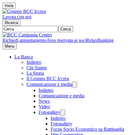
Invia
Lavora con noi
Ricerca
Cerca
Richiedi appuntamento
Area riservata ai soci
RelaxBanking
Menu
La Banca
Indietro
Chi Siamo
La Storia
Il Gruppo BCC Iccrea
Comunicazione e media
Indietro
Comunicazione e media
News
Video
Fotogallery
Indietro
Fotogallery
Focus Socio Economico su Battipaglia
Idee Cooperative