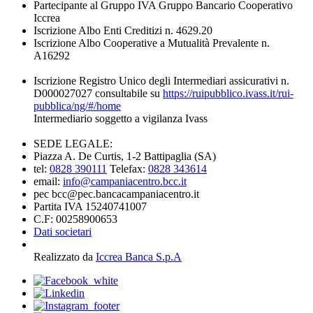
Partecipante al Gruppo IVA Gruppo Bancario Cooperativo
Iccrea
Iscrizione Albo Enti Creditizi n. 4629.20
Iscrizione Albo Cooperative a Mutualità Prevalente n.
A16292
Iscrizione Registro Unico degli Intermediari assicurativi n.
D000027027 consultabile su
https://ruipubblico.ivass.it/rui-
pubblica/ng/#/home
Intermediario soggetto a vigilanza Ivass
SEDE LEGALE:
Piazza A. De Curtis, 1-2 Battipaglia (SA)
tel:
0828 390111
Telefax:
0828 343614
email:
info@campaniacentro.bcc.it
pec bcc@pec.bancacampaniacentro.it
Partita IVA 15240741007
C.F: 00258900653
Dati societari
Realizzato da
Iccrea Banca S.p.A