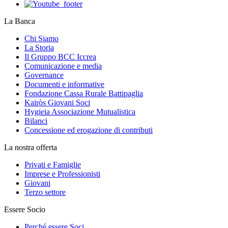
La Banca
Chi Siamo
La Storia
Il Gruppo BCC Iccrea
Comunicazione e media
Governance
Documenti e informative
Fondazione Cassa Rurale Battipaglia
Kairòs Giovani Soci
Hygieia Associazione Mutualistica
Bilanci
Concessione ed erogazione di contributi
La nostra offerta
Privati e Famiglie
Imprese e Professionisti
Giovani
Terzo settore
Essere Socio
Perché essere Soci