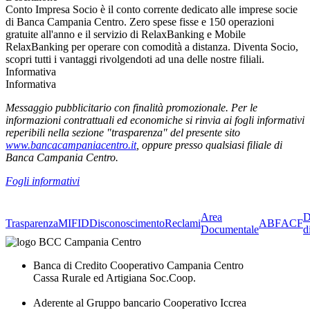
Conto Impresa Socio è il conto corrente dedicato alle imprese socie
di Banca Campania Centro. Zero spese fisse e 150 operazioni
gratuite all'anno e il servizio di RelaxBanking e Mobile
RelaxBanking per operare con comodità a distanza. Diventa Socio,
scopri tutti i vantaggi rivolgendoti ad una delle nostre filiali.
Informativa
Informativa
Messaggio pubblicitario con finalità promozionale. Per le
informazioni contrattuali ed economiche si rinvia ai fogli informativi
reperibili nella sezione "trasparenza" del presente sito
www.bancacampaniacentro.it
, oppure presso qualsiasi filiale di
Banca Campania Centro.
Fogli informativi
Area
D
Trasparenza
MIFID
Disconoscimento
Reclami
ABF
ACF
Documentale
d
Banca di Credito Cooperativo Campania Centro
Cassa Rurale ed Artigiana Soc.Coop.
Aderente al Gruppo bancario Cooperativo Iccrea