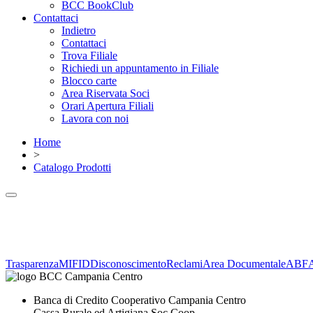
BCC BookClub
Contattaci
Indietro
Contattaci
Trova Filiale
Richiedi un appuntamento in Filiale
Blocco carte
Area Riservata Soci
Orari Apertura Filiali
Lavora con noi
Home
>
Catalogo Prodotti
Trasparenza
MIFID
Disconoscimento
Reclami
Area Documentale
ABF
Banca di Credito Cooperativo Campania Centro
Cassa Rurale ed Artigiana Soc.Coop.