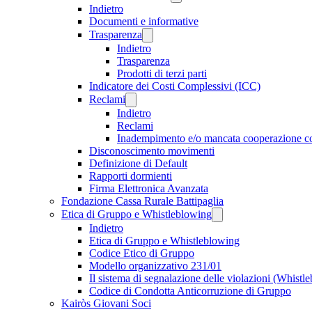
Indietro
Documenti e informative
Trasparenza
Indietro
Trasparenza
Prodotti di terzi parti
Indicatore dei Costi Complessivi (ICC)
Reclami
Indietro
Reclami
Inadempimento e/o mancata cooperazione 
Disconoscimento movimenti
Definizione di Default
Rapporti dormienti
Firma Elettronica Avanzata
Fondazione Cassa Rurale Battipaglia
Etica di Gruppo e Whistleblowing
Indietro
Etica di Gruppo e Whistleblowing
Codice Etico di Gruppo
Modello organizzativo 231/01
Il sistema di segnalazione delle violazioni (Whistl
Codice di Condotta Anticorruzione di Gruppo
Kairòs Giovani Soci