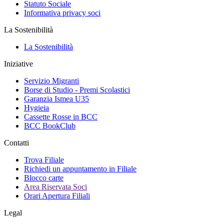
Statuto Sociale
Informativa privacy soci
La Sostenibilità
La Sostenibilità
Iniziative
Servizio Migranti
Borse di Studio - Premi Scolastici
Garanzia Ismea U35
Hygieia
Cassette Rosse in BCC
BCC BookClub
Contatti
Trova Filiale
Richiedi un appuntamento in Filiale
Blocco carte
Area Riservata Soci
Orari Apertura Filiali
Legal