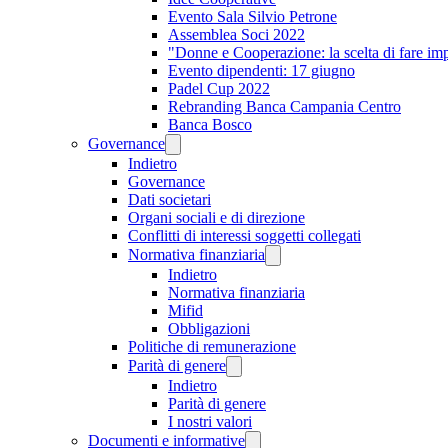
Evento Sala Silvio Petrone
Assemblea Soci 2022
"Donne e Cooperazione: la scelta di fare im
Evento dipendenti: 17 giugno
Padel Cup 2022
Rebranding Banca Campania Centro
Banca Bosco
Governance
Indietro
Governance
Dati societari
Organi sociali e di direzione
Conflitti di interessi soggetti collegati
Normativa finanziaria
Indietro
Normativa finanziaria
Mifid
Obbligazioni
Politiche di remunerazione
Parità di genere
Indietro
Parità di genere
I nostri valori
Documenti e informative