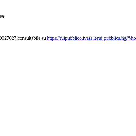
ea
000027027 consultabile su
https://ruipubblico.ivass.it/rui-pubblica/ng/#/