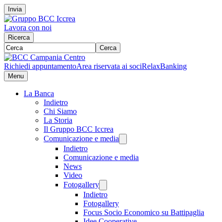
Invia
Lavora con noi
Ricerca
Cerca
Richiedi appuntamento
Area riservata ai soci
RelaxBanking
Menu
La Banca
Indietro
Chi Siamo
La Storia
Il Gruppo BCC Iccrea
Comunicazione e media
Indietro
Comunicazione e media
News
Video
Fotogallery
Indietro
Fotogallery
Focus Socio Economico su Battipaglia
Idee Cooperative