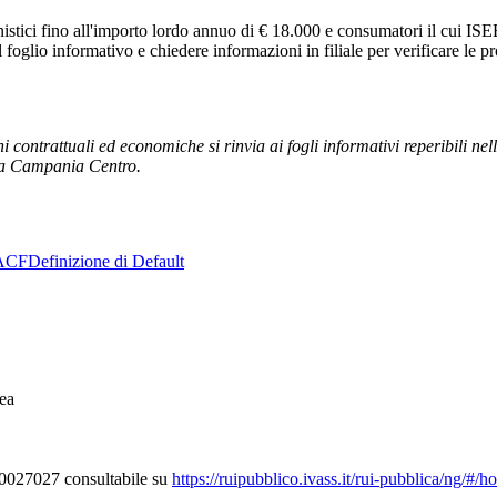
onistici fino all'importo lordo annuo di € 18.000 e consumatori il cui ISE
l foglio informativo e chiedere informazioni in filiale per verificare le p
contrattuali ed economiche si rinvia ai fogli informativi reperibili nel
nca Campania Centro.
ACF
Definizione di Default
ea
000027027 consultabile su
https://ruipubblico.ivass.it/rui-pubblica/ng/#/