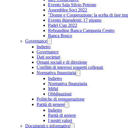
Evento Sala Silvio Petrone
Assemblea Soci 2022
"Donne e Cooperazione: la scelta di fare im
Evento dipendenti: 17 giugno
Padel Cup 2022
Rebranding Banca Campania Centro
Banca Bosco
Governance
Indietro
Governance
Dati societari
Organi sociali e di direzione
Conflitti di interessi soggetti collegati
Normativa finanziaria
Indietro
Normativa finanziaria
Mifid
Obbligazioni
Politiche di remunerazione
Parità di genere
Indietro
Parità di genere
I nostri valori
Documenti e informative