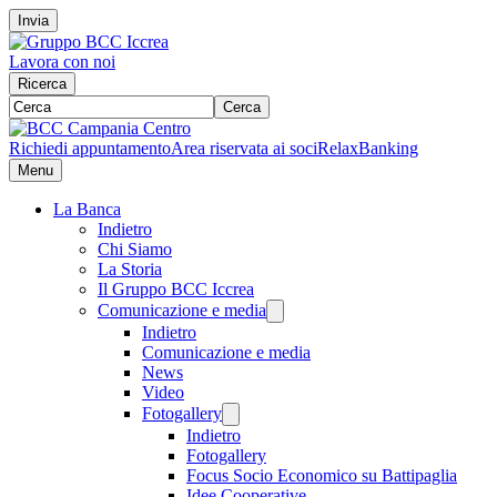
Invia
Lavora con noi
Ricerca
Cerca
Richiedi appuntamento
Area riservata ai soci
RelaxBanking
Menu
La Banca
Indietro
Chi Siamo
La Storia
Il Gruppo BCC Iccrea
Comunicazione e media
Indietro
Comunicazione e media
News
Video
Fotogallery
Indietro
Fotogallery
Focus Socio Economico su Battipaglia
Idee Cooperative