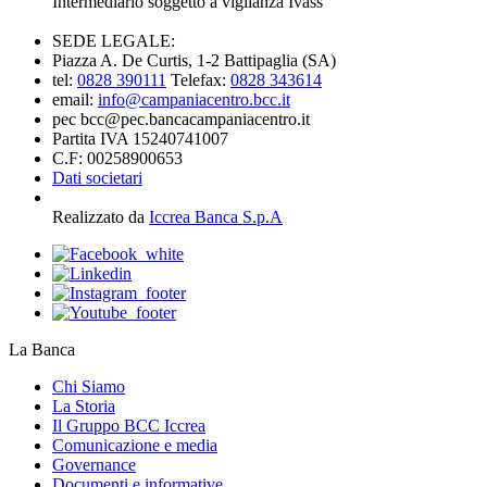
Intermediario soggetto a vigilanza Ivass
SEDE LEGALE:
Piazza A. De Curtis, 1-2 Battipaglia (SA)
tel:
0828 390111
Telefax:
0828 343614
email:
info@campaniacentro.bcc.it
pec bcc@pec.bancacampaniacentro.it
Partita IVA 15240741007
C.F: 00258900653
Dati societari
Realizzato da
Iccrea Banca S.p.A
La Banca
Chi Siamo
La Storia
Il Gruppo BCC Iccrea
Comunicazione e media
Governance
Documenti e informative