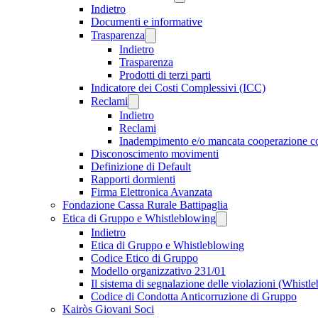
Indietro
Documenti e informative
Trasparenza
Indietro
Trasparenza
Prodotti di terzi parti
Indicatore dei Costi Complessivi (ICC)
Reclami
Indietro
Reclami
Inadempimento e/o mancata cooperazione 
Disconoscimento movimenti
Definizione di Default
Rapporti dormienti
Firma Elettronica Avanzata
Fondazione Cassa Rurale Battipaglia
Etica di Gruppo e Whistleblowing
Indietro
Etica di Gruppo e Whistleblowing
Codice Etico di Gruppo
Modello organizzativo 231/01
Il sistema di segnalazione delle violazioni (Whistl
Codice di Condotta Anticorruzione di Gruppo
Kairòs Giovani Soci