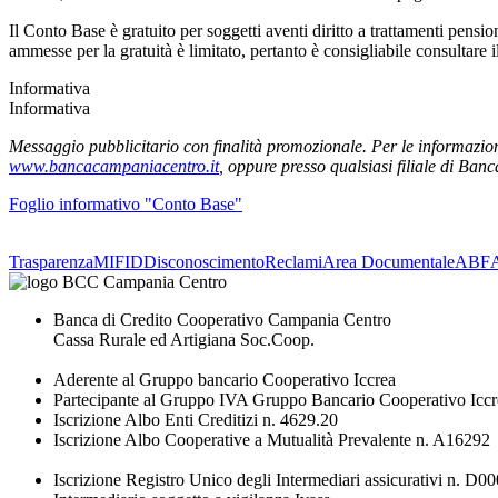
Il Conto Base è gratuito per soggetti aventi diritto a trattamenti pensi
ammesse per la gratuità è limitato, pertanto è consigliabile consultare i
Informativa
Informativa
Messaggio pubblicitario con finalità promozionale. Per le informazioni 
www.bancacampaniacentro.it
, oppure presso qualsiasi filiale di Ba
Foglio informativo "Conto Base"
Trasparenza
MIFID
Disconoscimento
Reclami
Area Documentale
ABF
Banca di Credito Cooperativo Campania Centro
Cassa Rurale ed Artigiana Soc.Coop.
Aderente al Gruppo bancario Cooperativo Iccrea
Partecipante al Gruppo IVA Gruppo Bancario Cooperativo Iccr
Iscrizione Albo Enti Creditizi n. 4629.20
Iscrizione Albo Cooperative a Mutualità Prevalente n. A16292
Iscrizione Registro Unico degli Intermediari assicurativi n. D