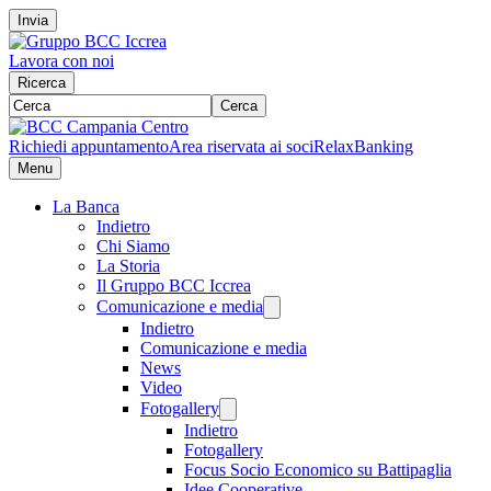
Invia
Lavora con noi
Ricerca
Cerca
Richiedi appuntamento
Area riservata ai soci
RelaxBanking
Menu
La Banca
Indietro
Chi Siamo
La Storia
Il Gruppo BCC Iccrea
Comunicazione e media
Indietro
Comunicazione e media
News
Video
Fotogallery
Indietro
Fotogallery
Focus Socio Economico su Battipaglia
Idee Cooperative