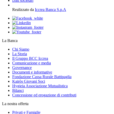
Dati societari
Realizzato da
Iccrea Banca S.p.A
La Banca
Chi Siamo
La Storia
Il Gruppo BCC Iccrea
Comunicazione e media
Governance
Documenti e informative
Fondazione Cassa Rurale Battipaglia
Kairòs Giovani Soci
Hygieia Associazione Mutualistica
Bilanci
Concessione ed erogazione di contributi
La nostra offerta
Privati e Famiglie