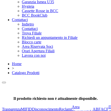
Garanzia Ismea U35
Hygieia
Cassette Rosse in BCC
BCC BookClub
Contattaci
Indietro
Contattaci
Trova Filiale
Richiedi un appuntamento in Filiale
Blocco carte
Area Riservata Soci
Orari Apertura Filiali
Lavora con noi
Home
>
Catalogo Prodotti
Il prodotto richiesto non è attualmente disponibile.
Area
D
Trasparenza
MIFID
Disconoscimento
Reclami
ABF
ACF