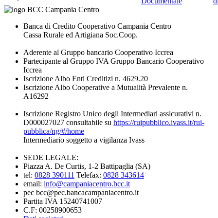
Documentale
d
Banca di Credito Cooperativo Campania Centro
Cassa Rurale ed Artigiana Soc.Coop.
Aderente al Gruppo bancario Cooperativo Iccrea
Partecipante al Gruppo IVA Gruppo Bancario Cooperativo
Iccrea
Iscrizione Albo Enti Creditizi n. 4629.20
Iscrizione Albo Cooperative a Mutualità Prevalente n.
A16292
Iscrizione Registro Unico degli Intermediari assicurativi n.
D000027027 consultabile su
https://ruipubblico.ivass.it/rui-
pubblica/ng/#/home
Intermediario soggetto a vigilanza Ivass
SEDE LEGALE:
Piazza A. De Curtis, 1-2 Battipaglia (SA)
tel:
0828 390111
Telefax:
0828 343614
email:
info@campaniacentro.bcc.it
pec bcc@pec.bancacampaniacentro.it
Partita IVA 15240741007
C.F: 00258900653