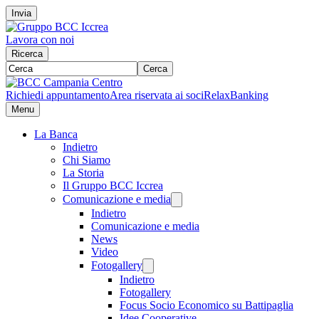
Invia
Lavora con noi
Ricerca
Cerca
Richiedi appuntamento
Area riservata ai soci
RelaxBanking
Menu
La Banca
Indietro
Chi Siamo
La Storia
Il Gruppo BCC Iccrea
Comunicazione e media
Indietro
Comunicazione e media
News
Video
Fotogallery
Indietro
Fotogallery
Focus Socio Economico su Battipaglia
Idee Cooperative