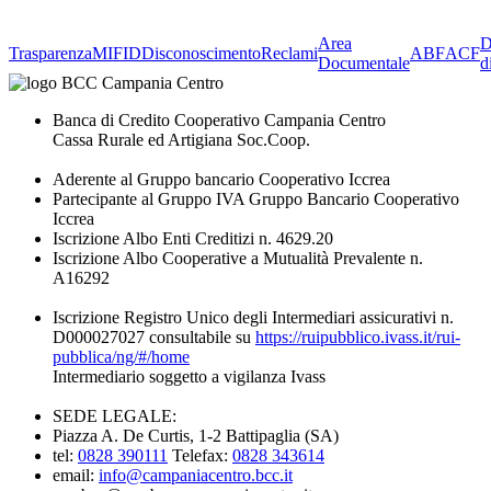
Area
D
Trasparenza
MIFID
Disconoscimento
Reclami
ABF
ACF
Documentale
d
Banca di Credito Cooperativo Campania Centro
Cassa Rurale ed Artigiana Soc.Coop.
Aderente al Gruppo bancario Cooperativo Iccrea
Partecipante al Gruppo IVA Gruppo Bancario Cooperativo
Iccrea
Iscrizione Albo Enti Creditizi n. 4629.20
Iscrizione Albo Cooperative a Mutualità Prevalente n.
A16292
Iscrizione Registro Unico degli Intermediari assicurativi n.
D000027027 consultabile su
https://ruipubblico.ivass.it/rui-
pubblica/ng/#/home
Intermediario soggetto a vigilanza Ivass
SEDE LEGALE:
Piazza A. De Curtis, 1-2 Battipaglia (SA)
tel:
0828 390111
Telefax:
0828 343614
email:
info@campaniacentro.bcc.it