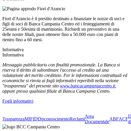
Fiori d'Arancio è il prestito destinato a finanziare le nozze di soci e
figli di soci di Banca Campania Centro ed i festeggiamenti di
25esimi e 50esimi di matrimonio. Richiedi un preventivo in una
delle nostre filiali, puoi ottenere fino a 50.000 euro con piani di
rientro fino a 60 mesi.
Informativa
Informativa
Messaggio pubblicitario con finalità promozionale. La Banca si
riserva il diritto di subordinare l'accesso al credito ad una
valutazione del merito creditizio. Per le informazioni contrattuali ed
economiche si rinvia ai fogli informativi reperibili nella sezione
"trasparenza" del presente sito
www.bancacampaniacentro.it
,
oppure presso qualsiasi filiale di Banca Campania Centro.
Fogli informativi
Area
D
Trasparenza
MIFID
Disconoscimento
Reclami
ABF
ACF
Documentale
d