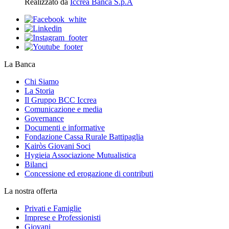
Realizzato da
Iccrea Banca S.p.A
La Banca
Chi Siamo
La Storia
Il Gruppo BCC Iccrea
Comunicazione e media
Governance
Documenti e informative
Fondazione Cassa Rurale Battipaglia
Kairòs Giovani Soci
Hygieia Associazione Mutualistica
Bilanci
Concessione ed erogazione di contributi
La nostra offerta
Privati e Famiglie
Imprese e Professionisti
Giovani