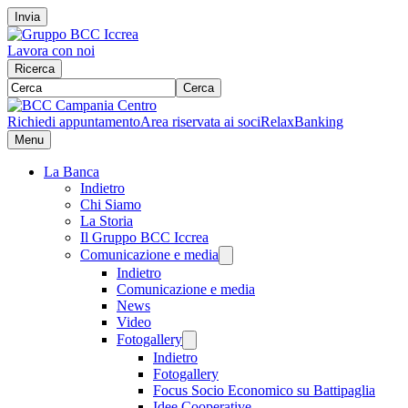
Invia
Lavora con noi
Ricerca
Cerca
Richiedi appuntamento
Area riservata ai soci
RelaxBanking
Menu
La Banca
Indietro
Chi Siamo
La Storia
Il Gruppo BCC Iccrea
Comunicazione e media
Indietro
Comunicazione e media
News
Video
Fotogallery
Indietro
Fotogallery
Focus Socio Economico su Battipaglia
Idee Cooperative