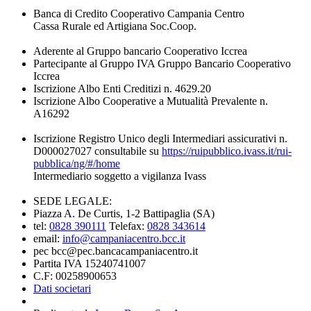
Banca di Credito Cooperativo Campania Centro
Cassa Rurale ed Artigiana Soc.Coop.
Aderente al Gruppo bancario Cooperativo Iccrea
Partecipante al Gruppo IVA Gruppo Bancario Cooperativo
Iccrea
Iscrizione Albo Enti Creditizi n. 4629.20
Iscrizione Albo Cooperative a Mutualità Prevalente n.
A16292
Iscrizione Registro Unico degli Intermediari assicurativi n.
D000027027 consultabile su
https://ruipubblico.ivass.it/rui-
pubblica/ng/#/home
Intermediario soggetto a vigilanza Ivass
SEDE LEGALE:
Piazza A. De Curtis, 1-2 Battipaglia (SA)
tel:
0828 390111
Telefax:
0828 343614
email:
info@campaniacentro.bcc.it
pec bcc@pec.bancacampaniacentro.it
Partita IVA 15240741007
C.F: 00258900653
Dati societari