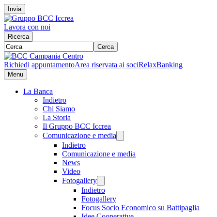
Invia
Lavora con noi
Ricerca
Cerca
Richiedi appuntamento
Area riservata ai soci
RelaxBanking
Menu
La Banca
Indietro
Chi Siamo
La Storia
Il Gruppo BCC Iccrea
Comunicazione e media
Indietro
Comunicazione e media
News
Video
Fotogallery
Indietro
Fotogallery
Focus Socio Economico su Battipaglia
Idee Cooperative