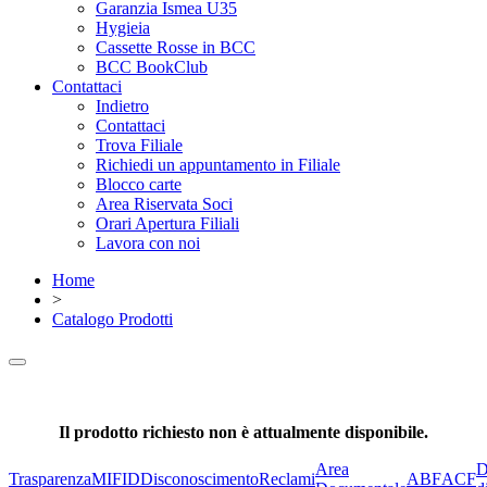
Garanzia Ismea U35
Hygieia
Cassette Rosse in BCC
BCC BookClub
Contattaci
Indietro
Contattaci
Trova Filiale
Richiedi un appuntamento in Filiale
Blocco carte
Area Riservata Soci
Orari Apertura Filiali
Lavora con noi
Home
>
Catalogo Prodotti
Il prodotto richiesto non è attualmente disponibile.
Area
D
Trasparenza
MIFID
Disconoscimento
Reclami
ABF
ACF