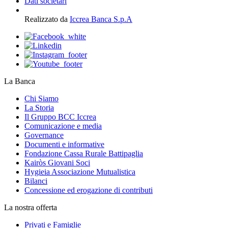
Dati societari
Realizzato da
Iccrea Banca S.p.A
La Banca
Chi Siamo
La Storia
Il Gruppo BCC Iccrea
Comunicazione e media
Governance
Documenti e informative
Fondazione Cassa Rurale Battipaglia
Kairòs Giovani Soci
Hygieia Associazione Mutualistica
Bilanci
Concessione ed erogazione di contributi
La nostra offerta
Privati e Famiglie