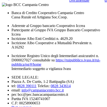
Documentale
d
Banca di Credito Cooperativo Campania Centro
Cassa Rurale ed Artigiana Soc.Coop.
Aderente al Gruppo bancario Cooperativo Iccrea
Partecipante al Gruppo IVA Gruppo Bancario Cooperativo
Iccrea
Iscrizione Albo Enti Creditizi n. 4629.20
Iscrizione Albo Cooperative a Mutualità Prevalente n.
A16292
Iscrizione Registro Unico degli Intermediari assicurativi n.
D000027027 consultabile su
https://ruipubblico.ivass.it/rui-
pubblica/ng/#/home
Intermediario soggetto a vigilanza Ivass
SEDE LEGALE:
Piazza A. De Curtis, 1-2 Battipaglia (SA)
tel:
0828 390111
Telefax:
0828 343614
email:
info@campaniacentro.bcc.it
pec bcc@pec.bancacampaniacentro.it
Partita IVA 15240741007
C.F: 00258900653