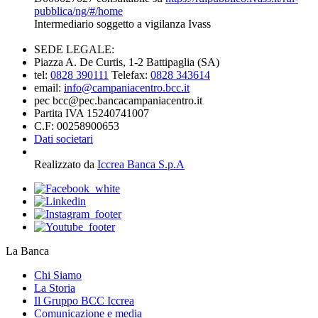
pubblica/ng/#/home
Intermediario soggetto a vigilanza Ivass
SEDE LEGALE:
Piazza A. De Curtis, 1-2 Battipaglia (SA)
tel:
0828 390111
Telefax:
0828 343614
email:
info@campaniacentro.bcc.it
pec bcc@pec.bancacampaniacentro.it
Partita IVA 15240741007
C.F: 00258900653
Dati societari
Realizzato da
Iccrea Banca S.p.A
La Banca
Chi Siamo
La Storia
Il Gruppo BCC Iccrea
Comunicazione e media