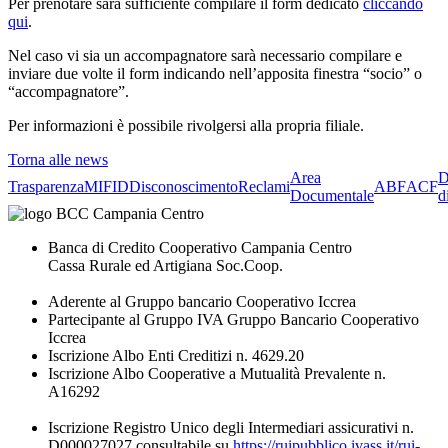
Per prenotare sarà sufficiente compilare il form dedicato
cliccando
qui
.
Nel caso vi sia un accompagnatore sarà necessario compilare e
inviare due volte il form indicando nell’apposita finestra “socio” o
“accompagnatore”.
Per informazioni è possibile rivolgersi alla propria filiale.
Torna alle news
Area
D
Trasparenza
MIFID
Disconoscimento
Reclami
ABF
ACF
Documentale
d
Banca di Credito Cooperativo Campania Centro
Cassa Rurale ed Artigiana Soc.Coop.
Aderente al Gruppo bancario Cooperativo Iccrea
Partecipante al Gruppo IVA Gruppo Bancario Cooperativo
Iccrea
Iscrizione Albo Enti Creditizi n. 4629.20
Iscrizione Albo Cooperative a Mutualità Prevalente n.
A16292
Iscrizione Registro Unico degli Intermediari assicurativi n.
D000027027 consultabile su
https://ruipubblico.ivass.it/rui-