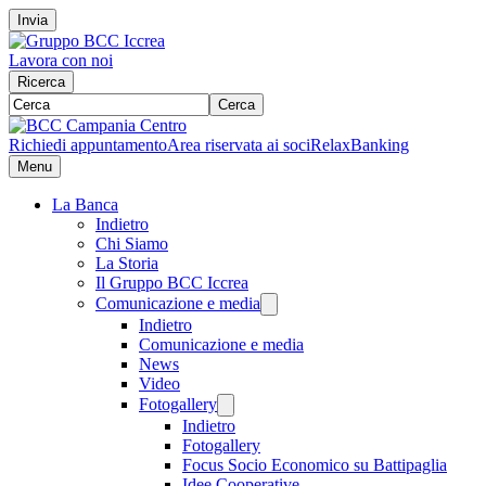
Invia
Lavora con noi
Ricerca
Cerca
Richiedi appuntamento
Area riservata ai soci
RelaxBanking
Menu
La Banca
Indietro
Chi Siamo
La Storia
Il Gruppo BCC Iccrea
Comunicazione e media
Indietro
Comunicazione e media
News
Video
Fotogallery
Indietro
Fotogallery
Focus Socio Economico su Battipaglia
Idee Cooperative