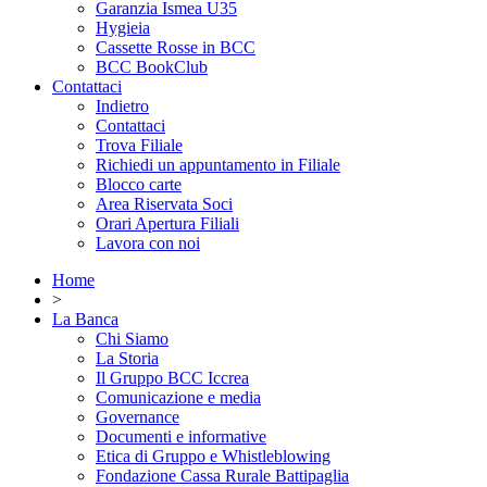
Garanzia Ismea U35
Hygieia
Cassette Rosse in BCC
BCC BookClub
Contattaci
Indietro
Contattaci
Trova Filiale
Richiedi un appuntamento in Filiale
Blocco carte
Area Riservata Soci
Orari Apertura Filiali
Lavora con noi
Home
>
La Banca
Chi Siamo
La Storia
Il Gruppo BCC Iccrea
Comunicazione e media
Governance
Documenti e informative
Etica di Gruppo e Whistleblowing
Fondazione Cassa Rurale Battipaglia