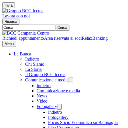
Invia
Lavora con noi
Ricerca
Cerca
Richiedi appuntamento
Area riservata ai soci
RelaxBanking
Menu
La Banca
Indietro
Chi Siamo
La Storia
Il Gruppo BCC Iccrea
Comunicazione e media
Indietro
Comunicazione e media
News
Video
Fotogallery
Indietro
Fotogallery
Focus Socio Economico su Battipaglia
Idee Cooperative