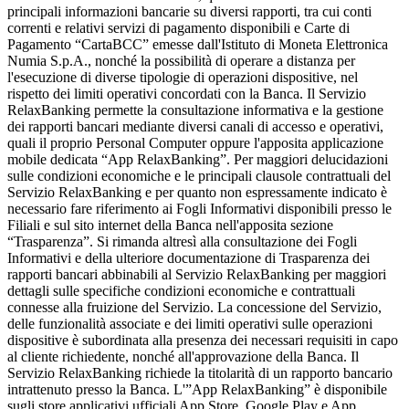
principali informazioni bancarie su diversi rapporti, tra cui conti
correnti e relativi servizi di pagamento disponibili e Carte di
Pagamento “CartaBCC” emesse dall'Istituto di Moneta Elettronica
Numia S.p.A., nonché la possibilità di operare a distanza per
l'esecuzione di diverse tipologie di operazioni dispositive, nel
rispetto dei limiti operativi concordati con la Banca. Il Servizio
RelaxBanking permette la consultazione informativa e la gestione
dei rapporti bancari mediante diversi canali di accesso e operativi,
quali il proprio Personal Computer oppure l'apposita applicazione
mobile dedicata “App RelaxBanking”. Per maggiori delucidazioni
sulle condizioni economiche e le principali clausole contrattuali del
Servizio RelaxBanking e per quanto non espressamente indicato è
necessario fare riferimento ai Fogli Informativi disponibili presso le
Filiali e sul sito internet della Banca nell'apposita sezione
“Trasparenza”. Si rimanda altresì alla consultazione dei Fogli
Informativi e della ulteriore documentazione di Trasparenza dei
rapporti bancari abbinabili al Servizio RelaxBanking per maggiori
dettagli sulle specifiche condizioni economiche e contrattuali
connesse alla fruizione del Servizio. La concessione del Servizio,
delle funzionalità associate e dei limiti operativi sulle operazioni
dispositive è subordinata alla presenza dei necessari requisiti in capo
al cliente richiedente, nonché all'approvazione della Banca. Il
Servizio RelaxBanking richiede la titolarità di un rapporto bancario
intrattenuto presso la Banca. L'”App RelaxBanking” è disponibile
sugli store applicativi ufficiali App Store, Google Play e App