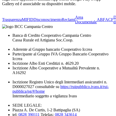
Gallery ed è associabile su dispositivi mobile.
Area
D
Trasparenza
MIFID
Disconoscimento
Reclami
ABF
ACF
Documentale
d
Banca di Credito Cooperativo Campania Centro
Cassa Rurale ed Artigiana Soc.Coop.
Aderente al Gruppo bancario Cooperativo Iccrea
Partecipante al Gruppo IVA Gruppo Bancario Cooperativo
Iccrea
Iscrizione Albo Enti Creditizi n. 4629.20
Iscrizione Albo Cooperative a Mutualità Prevalente n.
A16292
Iscrizione Registro Unico degli Intermediari assicurativi n.
D000027027 consultabile su
https://ruipubblico.ivass.it/rui-
pubblica/ng/#/home
Intermediario soggetto a vigilanza Ivass
SEDE LEGALE:
Piazza A. De Curtis, 1-2 Battipaglia (SA)
tel:
0828 390111
Telefax:
0828 343614