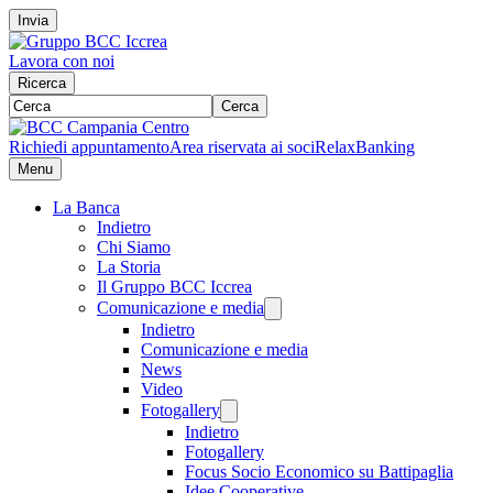
Invia
Lavora con noi
Ricerca
Cerca
Richiedi appuntamento
Area riservata ai soci
RelaxBanking
Menu
La Banca
Indietro
Chi Siamo
La Storia
Il Gruppo BCC Iccrea
Comunicazione e media
Indietro
Comunicazione e media
News
Video
Fotogallery
Indietro
Fotogallery
Focus Socio Economico su Battipaglia
Idee Cooperative