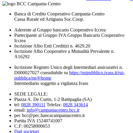
Banca di Credito Cooperativo Campania Centro
Cassa Rurale ed Artigiana Soc.Coop.
Aderente al Gruppo bancario Cooperativo Iccrea
Partecipante al Gruppo IVA Gruppo Bancario Cooperativo
Iccrea
Iscrizione Albo Enti Creditizi n. 4629.20
Iscrizione Albo Cooperative a Mutualità Prevalente n.
A16292
Iscrizione Registro Unico degli Intermediari assicurativi n.
D000027027 consultabile su
https://ruipubblico.ivass.it/rui-
pubblica/ng/#/home
Intermediario soggetto a vigilanza Ivass
SEDE LEGALE:
Piazza A. De Curtis, 1-2 Battipaglia (SA)
tel:
0828 390111
Telefax:
0828 343614
email:
info@campaniacentro.bcc.it
pec bcc@pec.bancacampaniacentro.it
Partita IVA 15240741007
C.F: 00258900653
Dati societari