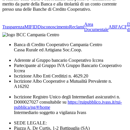
merito da parte della Banca e alla titolarità di un conto corrente
presso una delle Banche di Credito Cooperativo.
Area
D
Trasparenza
MIFID
Disconoscimento
Reclami
ABF
ACF
Documentale
d
Banca di Credito Cooperativo Campania Centro
Cassa Rurale ed Artigiana Soc.Coop.
Aderente al Gruppo bancario Cooperativo Iccrea
Partecipante al Gruppo IVA Gruppo Bancario Cooperativo
Iccrea
Iscrizione Albo Enti Creditizi n. 4629.20
Iscrizione Albo Cooperative a Mutualità Prevalente n.
A16292
Iscrizione Registro Unico degli Intermediari assicurativi n.
D000027027 consultabile su
https://ruipubblico.ivass.it/rui-
pubblica/ng/#/home
Intermediario soggetto a vigilanza Ivass
SEDE LEGALE:
Piazza A. De Curtis, 1-2 Battipaglia (SA)