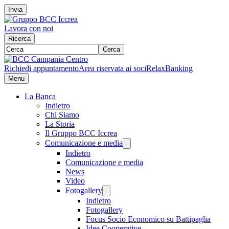
Invia
Lavora con noi
Ricerca
Cerca
Richiedi appuntamento
Area riservata ai soci
RelaxBanking
Menu
La Banca
Indietro
Chi Siamo
La Storia
Il Gruppo BCC Iccrea
Comunicazione e media
Indietro
Comunicazione e media
News
Video
Fotogallery
Indietro
Fotogallery
Focus Socio Economico su Battipaglia
Idee Cooperative