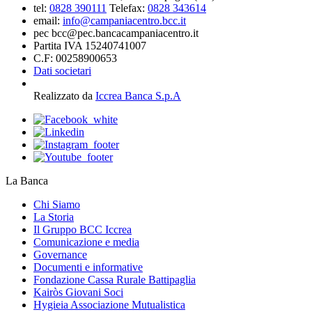
tel:
0828 390111
Telefax:
0828 343614
email:
info@campaniacentro.bcc.it
pec bcc@pec.bancacampaniacentro.it
Partita IVA 15240741007
C.F: 00258900653
Dati societari
Realizzato da
Iccrea Banca S.p.A
La Banca
Chi Siamo
La Storia
Il Gruppo BCC Iccrea
Comunicazione e media
Governance
Documenti e informative
Fondazione Cassa Rurale Battipaglia
Kairòs Giovani Soci
Hygieia Associazione Mutualistica