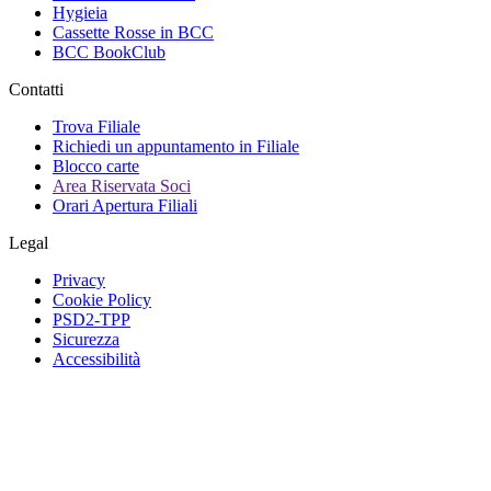
Hygieia
Cassette Rosse in BCC
BCC BookClub
Contatti
Trova Filiale
Richiedi un appuntamento in Filiale
Blocco carte
Area Riservata Soci
Orari Apertura Filiali
Legal
Privacy
Cookie Policy
PSD2-TPP
Sicurezza
Accessibilità