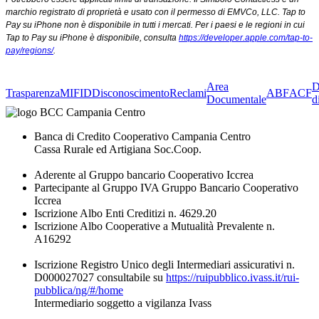
marchio registrato di proprietà e usato con il permesso di EMVCo, LLC. Tap to
Pay su iPhone non è disponibile in tutti i mercati. Per i paesi e le regioni in cui
Tap to Pay su iPhone è disponibile, consulta
https://developer.apple.com/tap-to-
pay/regions/
.
Area
D
Trasparenza
MIFID
Disconoscimento
Reclami
ABF
ACF
Documentale
d
Banca di Credito Cooperativo Campania Centro
Cassa Rurale ed Artigiana Soc.Coop.
Aderente al Gruppo bancario Cooperativo Iccrea
Partecipante al Gruppo IVA Gruppo Bancario Cooperativo
Iccrea
Iscrizione Albo Enti Creditizi n. 4629.20
Iscrizione Albo Cooperative a Mutualità Prevalente n.
A16292
Iscrizione Registro Unico degli Intermediari assicurativi n.
D000027027 consultabile su
https://ruipubblico.ivass.it/rui-
pubblica/ng/#/home
Intermediario soggetto a vigilanza Ivass