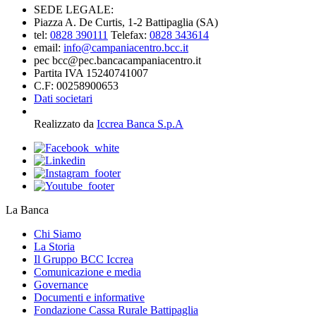
SEDE LEGALE:
Piazza A. De Curtis, 1-2 Battipaglia (SA)
tel:
0828 390111
Telefax:
0828 343614
email:
info@campaniacentro.bcc.it
pec bcc@pec.bancacampaniacentro.it
Partita IVA 15240741007
C.F: 00258900653
Dati societari
Realizzato da
Iccrea Banca S.p.A
La Banca
Chi Siamo
La Storia
Il Gruppo BCC Iccrea
Comunicazione e media
Governance
Documenti e informative
Fondazione Cassa Rurale Battipaglia