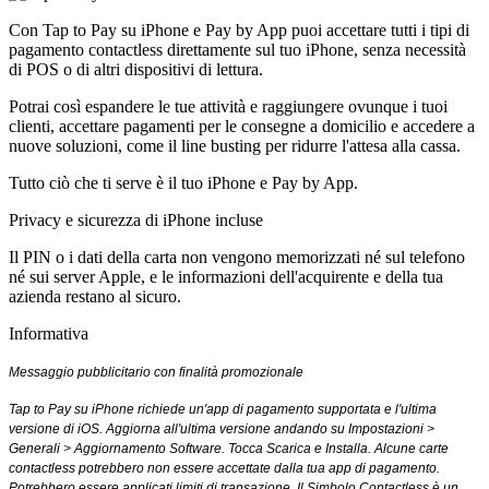
Con Tap to Pay su iPhone e Pay by App puoi accettare tutti i tipi di
pagamento contactless direttamente sul tuo iPhone, senza necessità
di POS o di altri dispositivi di lettura.
Potrai così espandere le tue attività e raggiun­gere ovunque i tuoi
clienti, accettare pagamenti per le consegne a domicilio e accedere a
nuove soluzioni, come il line busting per ridurre l'attesa alla cassa.
Tutto ciò che ti serve è il tuo iPhone e Pay by App.
Privacy e sicurezza di iPhone incluse
Il PIN o i dati della carta non vengono memo­rizzati né sul telefono
né sui server Apple, e le informazioni dell'acquirente e della tua
azienda restano al sicuro.
Informativa
Messaggio pubblicitario con finalità promozionale
Tap to Pay su iPhone richiede un'app di pagamento supportata e l'ultima
versione di iOS. Aggiorna all'ultima versione andando su Impostazioni >
Generali > Aggiornamento Software. Tocca Scarica e Installa. Alcune carte
contactless potrebbero non essere accettate dalla tua app di pagamento.
Potrebbero essere applicati limiti di transazione. Il Simbolo Contactless è un