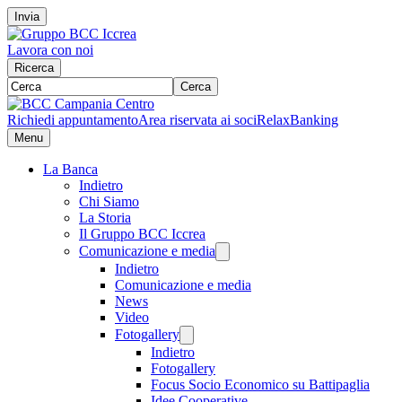
Invia
Lavora con noi
Ricerca
Cerca
Richiedi appuntamento
Area riservata ai soci
RelaxBanking
Menu
La Banca
Indietro
Chi Siamo
La Storia
Il Gruppo BCC Iccrea
Comunicazione e media
Indietro
Comunicazione e media
News
Video
Fotogallery
Indietro
Fotogallery
Focus Socio Economico su Battipaglia
Idee Cooperative