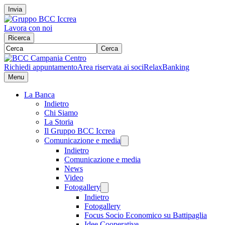
Invia
Lavora con noi
Ricerca
Cerca
Richiedi appuntamento
Area riservata ai soci
RelaxBanking
Menu
La Banca
Indietro
Chi Siamo
La Storia
Il Gruppo BCC Iccrea
Comunicazione e media
Indietro
Comunicazione e media
News
Video
Fotogallery
Indietro
Fotogallery
Focus Socio Economico su Battipaglia
Idee Cooperative