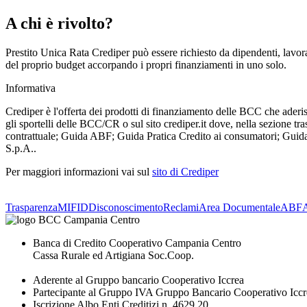
A chi è rivolto?
Prestito Unica Rata Crediper può essere richiesto da dipendenti, lavorat
del proprio budget accorpando i propri finanziamenti in uno solo.
Informativa
Crediper è l'offerta dei prodotti di finanziamento delle BCC che ader
gli sportelli delle BCC/CR o sul sito crediper.it dove, nella sezione tr
contrattuale; Guida ABF; Guida Pratica Credito ai consumatori; Guida
S.p.A..
Per maggiori informazioni vai sul
sito di Crediper
Trasparenza
MIFID
Disconoscimento
Reclami
Area Documentale
ABF
Banca di Credito Cooperativo Campania Centro
Cassa Rurale ed Artigiana Soc.Coop.
Aderente al Gruppo bancario Cooperativo Iccrea
Partecipante al Gruppo IVA Gruppo Bancario Cooperativo Iccr
Iscrizione Albo Enti Creditizi n. 4629.20