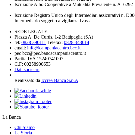
Iscrizione Albo Cooperative a Mutualità Prevalente n. A16292
Iscrizione Registro Unico degli Intermediari assicurativi n. D
Intermediario soggetto a vigilanza Ivass
SEDE LEGALE:
Piazza A. De Curtis, 1-2 Battipaglia (SA)
tel:
0828 390111
Telefax:
0828 343614
email:
info@campaniacentro.bcc.it
pec bcc@pec.bancacampaniacentro.it
Partita IVA 15240741007
C.F: 00258900653
Dati societari
Realizzato da
Iccrea Banca S.p.A
La Banca
Chi Siamo
La Storia