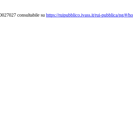
000027027 consultabile su
https://ruipubblico.ivass.it/rui-pubblica/ng/#/