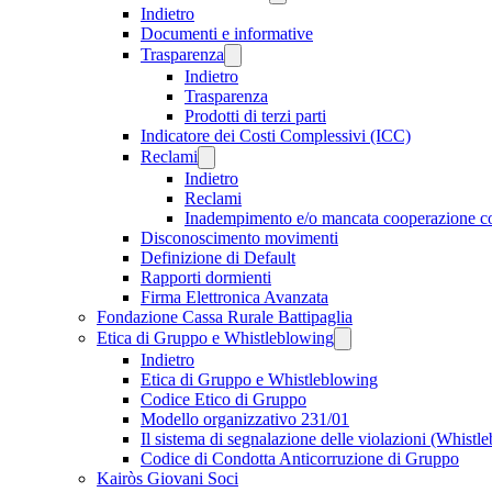
Indietro
Documenti e informative
Trasparenza
Indietro
Trasparenza
Prodotti di terzi parti
Indicatore dei Costi Complessivi (ICC)
Reclami
Indietro
Reclami
Inadempimento e/o mancata cooperazione 
Disconoscimento movimenti
Definizione di Default
Rapporti dormienti
Firma Elettronica Avanzata
Fondazione Cassa Rurale Battipaglia
Etica di Gruppo e Whistleblowing
Indietro
Etica di Gruppo e Whistleblowing
Codice Etico di Gruppo
Modello organizzativo 231/01
Il sistema di segnalazione delle violazioni (Whistl
Codice di Condotta Anticorruzione di Gruppo
Kairòs Giovani Soci