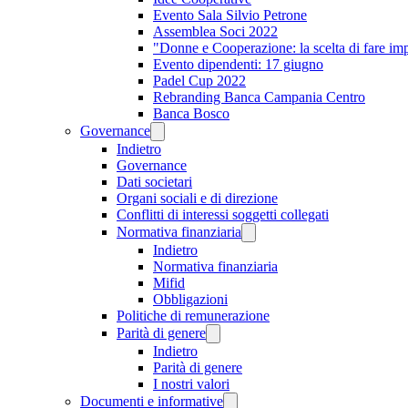
Evento Sala Silvio Petrone
Assemblea Soci 2022
"Donne e Cooperazione: la scelta di fare im
Evento dipendenti: 17 giugno
Padel Cup 2022
Rebranding Banca Campania Centro
Banca Bosco
Governance
Indietro
Governance
Dati societari
Organi sociali e di direzione
Conflitti di interessi soggetti collegati
Normativa finanziaria
Indietro
Normativa finanziaria
Mifid
Obbligazioni
Politiche di remunerazione
Parità di genere
Indietro
Parità di genere
I nostri valori
Documenti e informative