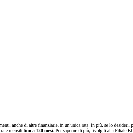
ti, anche di altre finanziarie, in un'unica rata. In più, se lo desideri, pu
 rate mensili
fino a 120 mesi
. Per saperne di più, rivolgiti alla Filiale B