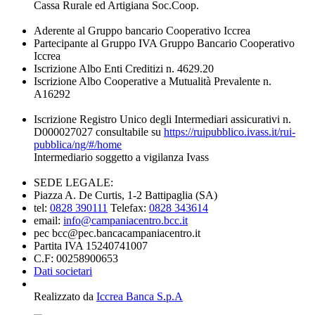
Cassa Rurale ed Artigiana Soc.Coop.
Aderente al Gruppo bancario Cooperativo Iccrea
Partecipante al Gruppo IVA Gruppo Bancario Cooperativo
Iccrea
Iscrizione Albo Enti Creditizi n. 4629.20
Iscrizione Albo Cooperative a Mutualità Prevalente n.
A16292
Iscrizione Registro Unico degli Intermediari assicurativi n.
D000027027 consultabile su
https://ruipubblico.ivass.it/rui-
pubblica/ng/#/home
Intermediario soggetto a vigilanza Ivass
SEDE LEGALE:
Piazza A. De Curtis, 1-2 Battipaglia (SA)
tel:
0828 390111
Telefax:
0828 343614
email:
info@campaniacentro.bcc.it
pec bcc@pec.bancacampaniacentro.it
Partita IVA 15240741007
C.F: 00258900653
Dati societari
Realizzato da
Iccrea Banca S.p.A