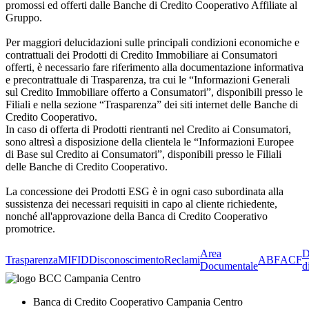
promossi ed offerti dalle Banche di Credito Cooperativo Affiliate al
Gruppo.
Per maggiori delucidazioni sulle principali condizioni economiche e
contrattuali dei Prodotti di Credito Immobiliare ai Consumatori
offerti, è necessario fare riferimento alla documentazione informativa
e precontrattuale di Trasparenza, tra cui le “Informazioni Generali
sul Credito Immobiliare offerto a Consumatori”, disponibili presso le
Filiali e nella sezione “Trasparenza” dei siti internet delle Banche di
Credito Cooperativo.
In caso di offerta di Prodotti rientranti nel Credito ai Consumatori,
sono altresì a disposizione della clientela le “Informazioni Europee
di Base sul Credito ai Consumatori”, disponibili presso le Filiali
delle Banche di Credito Cooperativo.
La concessione dei Prodotti ESG è in ogni caso subordinata alla
sussistenza dei necessari requisiti in capo al cliente richiedente,
nonché all'approvazione della Banca di Credito Cooperativo
promotrice.
Area
D
Trasparenza
MIFID
Disconoscimento
Reclami
ABF
ACF
Documentale
d
Banca di Credito Cooperativo Campania Centro