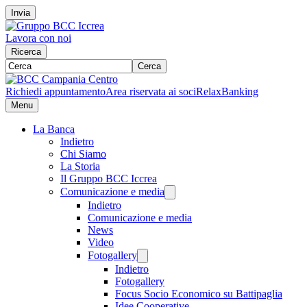
Invia
Lavora con noi
Ricerca
Cerca
Richiedi appuntamento
Area riservata ai soci
RelaxBanking
Menu
La Banca
Indietro
Chi Siamo
La Storia
Il Gruppo BCC Iccrea
Comunicazione e media
Indietro
Comunicazione e media
News
Video
Fotogallery
Indietro
Fotogallery
Focus Socio Economico su Battipaglia
Idee Cooperative